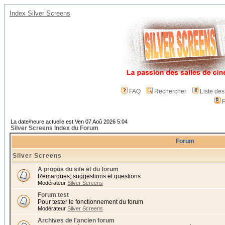
Index Silver Screens
FAQ
Rechercher
Liste de
P
La date/heure actuelle est Ven 07 Aoû 2026 5:04
Silver Screens Index du Forum
Forum
Silver Screens
A propos du site et du forum
Remarques, suggestions et questions
Modérateur
Silver Screens
Forum test
Pour tester le fonctionnement du forum
Modérateur
Silver Screens
Archives de l'ancien forum