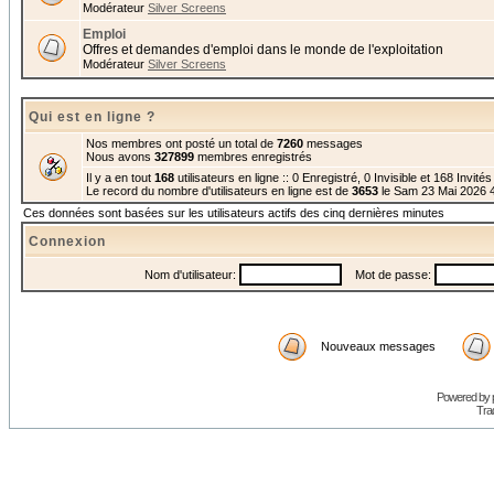
Modérateur
Silver Screens
Emploi
Offres et demandes d'emploi dans le monde de l'exploitation
Modérateur
Silver Screens
Qui est en ligne ?
Nos membres ont posté un total de
7260
messages
Nous avons
327899
membres enregistrés
Il y a en tout
168
utilisateurs en ligne :: 0 Enregistré, 0 Invisible et 168 Invité
Le record du nombre d'utilisateurs en ligne est de
3653
le Sam 23 Mai 2026 
Ces données sont basées sur les utilisateurs actifs des cinq dernières minutes
Connexion
Nom d'utilisateur:
Mot de passe:
Nouveaux messages
Powered by
Trad