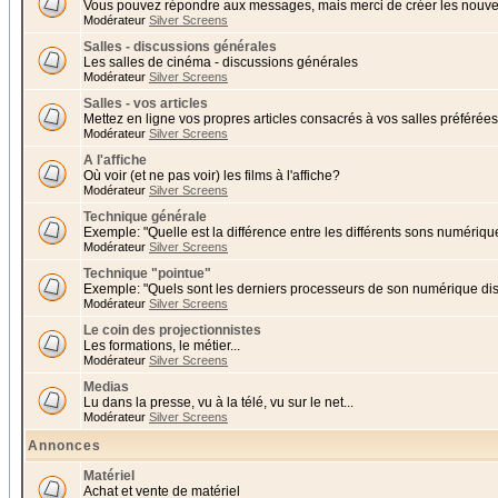
Vous pouvez répondre aux messages, mais merci de créer les nouvea
Modérateur
Silver Screens
Salles - discussions générales
Les salles de cinéma - discussions générales
Modérateur
Silver Screens
Salles - vos articles
Mettez en ligne vos propres articles consacrés à vos salles préférées 
Modérateur
Silver Screens
A l'affiche
Où voir (et ne pas voir) les films à l'affiche?
Modérateur
Silver Screens
Technique générale
Exemple: "Quelle est la différence entre les différents sons numériqu
Modérateur
Silver Screens
Technique "pointue"
Exemple: "Quels sont les derniers processeurs de son numérique di
Modérateur
Silver Screens
Le coin des projectionnistes
Les formations, le métier...
Modérateur
Silver Screens
Medias
Lu dans la presse, vu à la télé, vu sur le net...
Modérateur
Silver Screens
Annonces
Matériel
Achat et vente de matériel