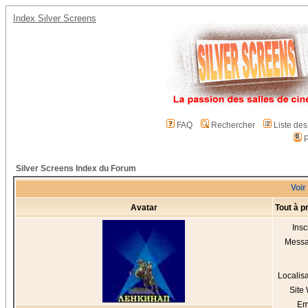
Index Silver Screens
FAQ
Rechercher
Liste de
P
Silver Screens Index du Forum
Voir
Avatar
Tout à 
Insc
Mess
Localis
Site
Em