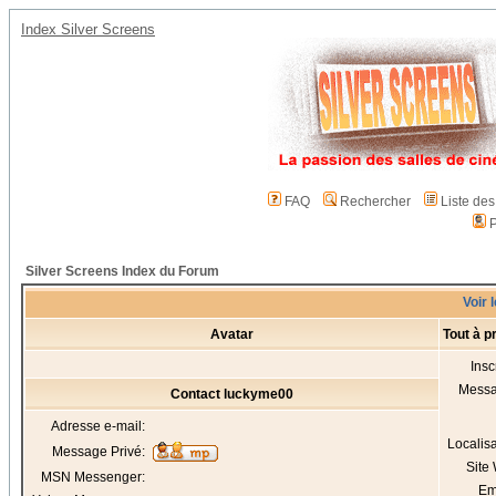
Index Silver Screens
FAQ
Rechercher
Liste de
P
Silver Screens Index du Forum
Voir 
Avatar
Tout à 
Insc
Mess
Contact luckyme00
Adresse e-mail:
Localis
Message Privé:
Site
MSN Messenger:
Em