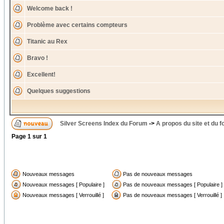
Welcome back !
Problème avec certains compteurs
Titanic au Rex
Bravo !
Excellent!
Quelques suggestions
Silver Screens Index du Forum
->
A propos du site et du 
Page
1
sur
1
Nouveaux messages
Pas de nouveaux messages
Nouveaux messages [ Populaire ]
Pas de nouveaux messages [ Populaire ]
Nouveaux messages [ Verrouillé ]
Pas de nouveaux messages [ Verrouillé ]