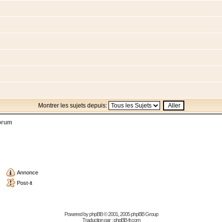
Montrer les sujets depuis:
forum
Annonce
Post-it
Powered by
phpBB
© 2001, 2005 phpBB Group
Traduction par :
phpBB-fr.com