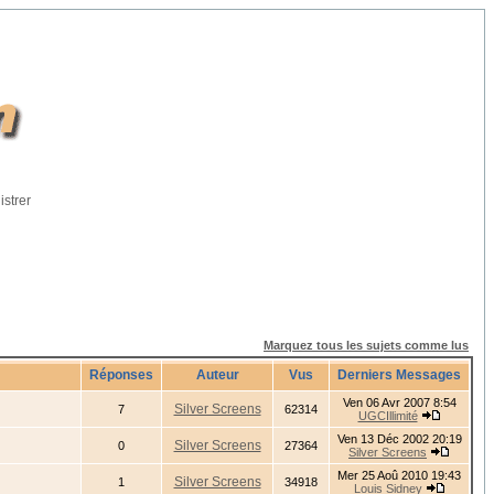
istrer
Marquez tous les sujets comme lus
Réponses
Auteur
Vus
Derniers Messages
Ven 06 Avr 2007 8:54
Silver Screens
7
62314
UGCIllimité
Ven 13 Déc 2002 20:19
Silver Screens
0
27364
Silver Screens
Mer 25 Aoû 2010 19:43
Silver Screens
1
34918
Louis Sidney