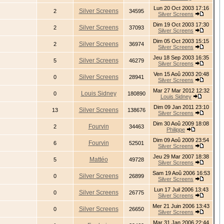
Lun 20 Oct 2003 17:16
Silver Screens
2
34595
Silver Screens
Dim 19 Oct 2003 17:30
Silver Screens
2
37093
Silver Screens
Dim 05 Oct 2003 15:15
Silver Screens
2
36974
Silver Screens
Jeu 18 Sep 2003 16:35
Silver Screens
5
46279
Silver Screens
Ven 15 Aoû 2003 20:48
Silver Screens
0
28941
Silver Screens
Mar 27 Mar 2012 12:32
Louis Sidney
0
180890
Louis Sidney
Dim 09 Jan 2011 23:10
Silver Screens
13
138676
Silver Screens
Dim 30 Aoû 2009 18:08
Fourvin
2
34463
Philippe
Dim 09 Aoû 2009 23:54
Fourvin
6
52501
Silver Screens
Jeu 29 Mar 2007 18:38
Mattéo
5
49728
Silver Screens
Sam 19 Aoû 2006 16:53
Silver Screens
0
26899
Silver Screens
Lun 17 Juil 2006 13:43
Silver Screens
0
26775
Silver Screens
Mer 21 Juin 2006 13:43
Silver Screens
0
26650
Silver Screens
Mar 31 Jan 2006 22:44