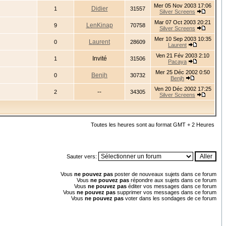
Mer 05 Nov 2003 17:06
Didier
1
31557
Silver Screens
Mar 07 Oct 2003 20:21
LenKinap
9
70758
Silver Screens
Mer 10 Sep 2003 10:35
Laurent
0
28609
Laurent
Ven 21 Fév 2003 2:10
Invité
1
31506
Pacaya
Mer 25 Déc 2002 0:50
Benjh
0
30732
Benjh
Ven 20 Déc 2002 17:25
--
2
34305
Silver Screens
Toutes les heures sont au format GMT + 2 Heures
Sauter vers:
Vous
ne pouvez pas
poster de nouveaux sujets dans ce forum
Vous
ne pouvez pas
répondre aux sujets dans ce forum
Vous
ne pouvez pas
éditer vos messages dans ce forum
Vous
ne pouvez pas
supprimer vos messages dans ce forum
Vous
ne pouvez pas
voter dans les sondages de ce forum