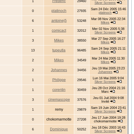
Frederic
1
29460
Silver Screens
Sam 24 Déc 2005 15:46
platinoch
0
27935
platinoch
Mar 08 Nov 2005 22:34
antoinej5
6
53248
Mikes
Mer 02 Nov 2005 5:38
comicact
1
32012
Silver Screens
Mar 27 Sep 2005 16:27
Mikes
3
38550
Mikes
Sam 24 Sep 2005 21:11
tupeutla
13
96485
Mikes
Mar 24 Mai 2005 11:30
Mikes
2
34549
Mikes
Jeu 19 Mai 2005 23:23
Johannes
2
34456
Johannes
Lun 16 Mai 2005 9:04
Philippe
1
29546
Silver Screens
Jeu 28 Oct 2004 21:16
corentin
1
30459
Marc
Jeu 01 Juil 2004 9:08
cinemascope
3
37576
Invité
Sam 19 Juin 2004 23:41
remy
1
29879
Silver Screens
Jeu 17 Juin 2004 19:28
chokomarmotte
0
27208
chokomarmotte
Jeu 18 Déc 2003 16:43
Dominique
6
50252
Silver Screens