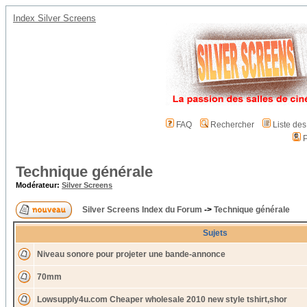
Index Silver Screens
FAQ
Rechercher
Liste de
P
Technique générale
Modérateur:
Silver Screens
Silver Screens Index du Forum
->
Technique générale
Sujets
Niveau sonore pour projeter une bande-annonce
70mm
Lowsupply4u.com Cheaper wholesale 2010 new style tshirt,shor