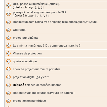
UGC passe au numérique (officiel).
[
Aller à la page:
1
,
2
,
3
]
pourquoi un tel engouement pour le 2k?
[
Aller à la page:
1
...
3
,
4
,
5
]
Rocketpub.com China free shipping nike shoes,gucci,af1,dunk,
Odorama
projecteur cinéma
Le cinéma numérique 3 D : comment ça marche ?
Vitesse de projection
quailé acoustique
cherche projecteur 35mm portable
projection digital ,ça y est !
Déplacé :
pieces détachées kinoton
Racontez vos meilleures frayeurs en cabine !
projection en numérique