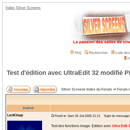
Index Silver Screens
FAQ
Rechercher
Liste de
P
Test d'édition avec UltraEdit 32 modifi
Silver Screens Index du Forum
->
Forum t
Auteur
LenKinap
Posté le: Sam 30 Juil 2005 21:21
Sujet du message: T
Test des fonctions image. Edition avec
Ultra Edit 