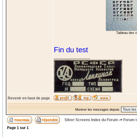
Tableau des vo
Fin du test
_________________
Revenir en haut de page
Montrer les messages depuis:
Silver Screens Index du Forum
->
Forum t
Page
1
sur
1