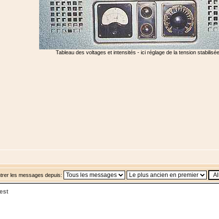
Tableau des voltages et intensités - ici réglage de la tension stabilis
trer les messages depuis:
est