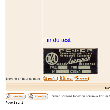
Fin du test
_________________
Revenir en haut de page
Mon
Silver Screens Index du Forum
->
Forum t
Page
1
sur
1