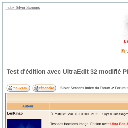
Index Silver Screens
F
Test d'édition avec UltraEdit 32 modifi
Silver Screens Index du Forum
->
Forum t
Auteur
LenKinap
Posté le: Sam 30 Juil 2005 21:21
Sujet du message: T
Test des fonctions image. Edition avec
Ultra Edit 