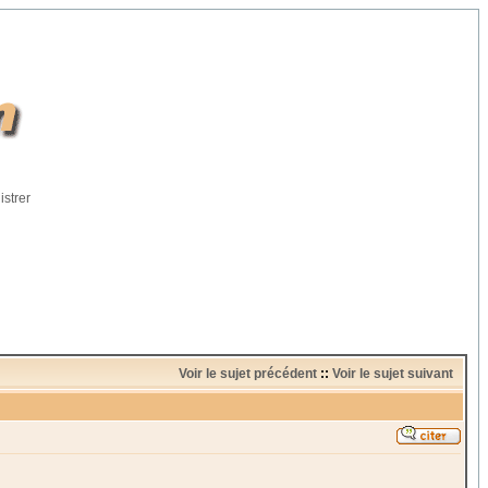
istrer
Voir le sujet précédent
::
Voir le sujet suivant