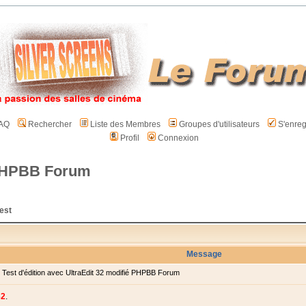
AQ
Rechercher
Liste des Membres
Groupes d'utilisateurs
S'enreg
Profil
Connexion
é PHPBB Forum
est
Message
est d'édition avec UltraEdit 32 modifié PHPBB Forum
32
.