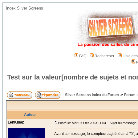
Index Silver Screens
FAQ
Rechercher
Liste de
P
Test sur la valeur[nombre de sujets et 
Silver Screens Index du Forum
->
Forum t
Auteur
LenKinap
Posté le: Mar 07 Oct 2003 11:04
Sujet du message: T
Avant ce message, le compteur
sujets
était à "0",