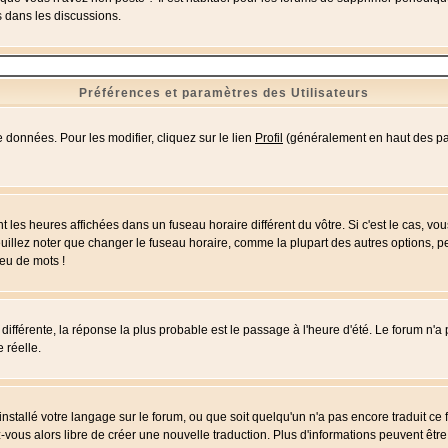
 dans les discussions.
Préférences et paramètres des Utilisateurs
 données. Pour les modifier, cliquez sur le lien
Profil
(généralement en haut des pag
 les heures affichées dans un fuseau horaire différent du vôtre. Si c'est le cas, vo
uillez noter que changer le fuseau horaire, comme la plupart des autres options, peu
jeu de mots !
s différente, la réponse la plus probable est le passage à l'heure d'été. Le forum n'a
 réelle.
 installé votre langage sur le forum, ou que soit quelqu'un n'a pas encore traduit c
ez-vous alors libre de créer une nouvelle traduction. Plus d'informations peuvent êtr