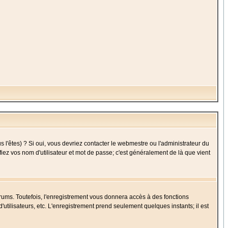
l'êtes) ? Si oui, vous devriez contacter le webmestre ou l'administrateur du
fiez vos nom d'utilisateur et mot de passe; c'est généralement de là que vient
rums. Toutefois, l'enregistrement vous donnera accès à des fonctions
'utilisateurs, etc. L'enregistrement prend seulement quelques instants; il est