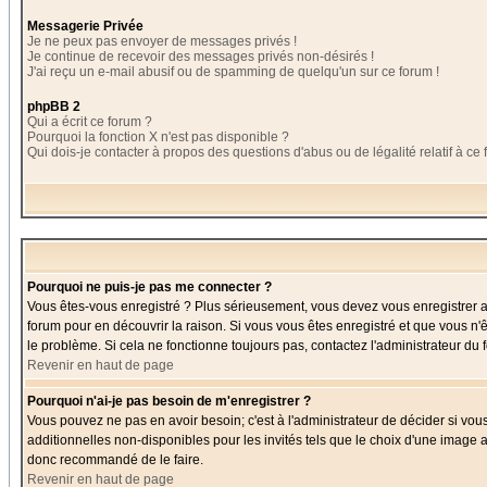
Messagerie Privée
Je ne peux pas envoyer de messages privés !
Je continue de recevoir des messages privés non-désirés !
J'ai reçu un e-mail abusif ou de spamming de quelqu'un sur ce forum !
phpBB 2
Qui a écrit ce forum ?
Pourquoi la fonction X n'est pas disponible ?
Qui dois-je contacter à propos des questions d'abus ou de légalité relatif à ce
Pourquoi ne puis-je pas me connecter ?
Vous êtes-vous enregistré ? Plus sérieusement, vous devez vous enregistrer af
forum pour en découvrir la raison. Si vous vous êtes enregistré et que vous n'ê
le problème. Si cela ne fonctionne toujours pas, contactez l'administrateur du f
Revenir en haut de page
Pourquoi n'ai-je pas besoin de m'enregistrer ?
Vous pouvez ne pas en avoir besoin; c'est à l'administrateur de décider si vo
additionnelles non-disponibles pour les invités tels que le choix d'une image av
donc recommandé de le faire.
Revenir en haut de page