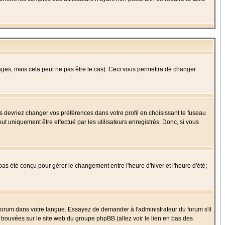
es, mais cela peut ne pas être le cas). Ceci vous permettra de changer
us devriez changer vos préférences dans votre profil en choisissant le fuseau
t uniquement être effectué par les utilisateurs enregistrés. Donc, si vous
 pas été conçu pour gérer le changement entre l'heure d'hiver et l'heure d'été;
e forum dans votre langue. Essayez de demander à l'administrateur du forum s'il
e trouvées sur le site web du groupe phpBB (allez voir le lien en bas des