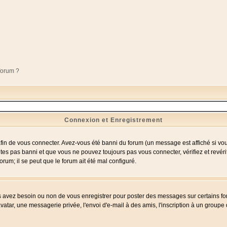
 forum ?
Connexion et Enregistrement
in de vous connecter. Avez-vous été banni du forum (un message est affiché si vous 
tes pas banni et que vous ne pouvez toujours pas vous connecter, vérifiez et revéri
orum; il se peut que le forum ait été mal configuré.
us avez besoin ou non de vous enregistrer pour poster des messages sur certains fo
atar, une messagerie privée, l'envoi d'e-mail à des amis, l'inscription à un groupe d