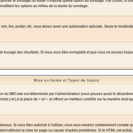
primer le sondage ou éditer n'importe quelle option du sondage. Par contre, si un
 modifiant les options au milieu de la durée du sondage.
r voir, lire, poster, etc. vous devez avoir une autorisation spéciale. Seuls le modér
 le trucage des résultats). Si vous vous êtes enregistré et que vous ne pouvez touj
Mise en forme et Types de Sujets
ion du BBCode est déterminée par l'administrateur (vous pouvez aussi le désactive
ts [ et ] à la place de < et >, et offrent un meilleur contrôle sur la manière dont q
t dessus. Si vous êtes autorisé à l'utiliser, vous vous rendrez certainement compte
raient détruire la mise en page ou causer d'autres problèmes. Si le HTML est activé