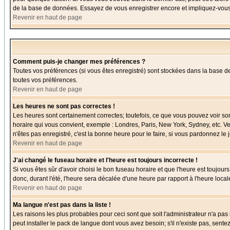
de la base de données. Essayez de vous enregistrer encore et impliquez-vous
Revenir en haut de page
Comment puis-je changer mes préférences ?
Toutes vos préférences (si vous êtes enregistré) sont stockées dans la base de
toutes vos préférences.
Revenir en haut de page
Les heures ne sont pas correctes !
Les heures sont certainement correctes; toutefois, ce que vous pouvez voir sont
horaire qui vous convient, exemple : Londres, Paris, New York, Sydney, etc. Ve
n'êtes pas enregistré, c'est la bonne heure pour le faire, si vous pardonnez le 
Revenir en haut de page
J'ai changé le fuseau horaire et l'heure est toujours incorrecte !
Si vous êtes sûr d'avoir choisi le bon fuseau horaire et que l'heure est toujour
donc, durant l'été, l'heure sera décalée d'une heure par rapport à l'heure locale
Revenir en haut de page
Ma langue n'est pas dans la liste !
Les raisons les plus probables pour ceci sont que soit l'administrateur n'a pas
peut installer le pack de langue dont vous avez besoin; s'il n'existe pas, sent