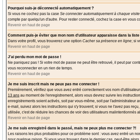
Pourquoi suis-je déconnecté automatiquement ?
Si vous ne cochez pas la case
Se connecter automatiquement à chaque visite
compte par quelqu'un d'autre. Pour rester connecté, cochez la case en vous co
Revenir en haut de page
Comment puis-je éviter que mon nom d'utilisateur apparaisse dans la liste d
Dans votre profil, vous trouverez une option
Cacher sa présence en ligne
; si 
Revenir en haut de page
J'ai perdu mon mot de passe !
Ne paniquez pas ! Si votre mot de passe ne peut être retrouvé, il peut par contr
vous reconnecter en un rien de temps.
Revenir en haut de page
Je me suis inscrit mais ne peux pas me connecter !
Premièrement, vérifiez que vous avez entré correctement vos nom d'utilisateur e
13 ans
au moment de l'enregistrement, alors vous devrez suivre les instruction
enregistrements soient activés, soit par vous-même, soit par l'administrateur 
e-mail, suivez alors les instructions qui s'y trouvent; si vous ne l'avez pas reç
utilisée, c'est de réduire les chances de voir des utilisateurs malintentionné
Revenir en haut de page
Je me suis enregistré dans le passé, mais ne peux plus me connecter ?!
Les raisons les plus probables pour ce problème sont : vous avez entré un nom 
pour quelque raison. Si vous vous trouvez dans le dernier cas, peut-être alors 