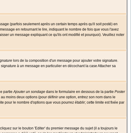
ge (parfois seulement après un certain temps après qu'il soit posté) en
ssage en retournant le lire, indiquant le nombre de fois que vous l'avez
aisser un message expliquant ce qu'ils ont modifié et pourquoi). Veuillez noter
ignature
lors de la composition d'un message pour ajouter votre signature.
 signature à un message en particulier en décochant la case Attacher sa
ne partie
Ajouter un sondage
dans le formulaire en dessous de la partie
Poster
t au moins deux options (pour définir une option, entrez son nom dans le
te pour le nombre d'options que vous pourrez établir; cette limite est fixée par
quez sur le bouton 'Editer' du premier message du sujet (il a toujours le