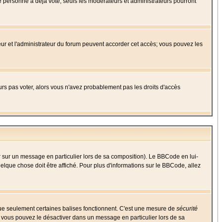
e personne a déjà voté, seuls les modérateurs et administrateurs pourront
ateur et l'administrateur du forum peuvent accorder cet accès; vous pouvez les
ours pas voter, alors vous n'avez probablement pas les droits d'accès
r sur un message en particulier lors de sa composition). Le BBCode en lui-
uelque chose doit être affiché. Pour plus d'informations sur le BBCode, allez
 que seulement certaines balises fonctionnent. C'est une mesure de
sécurité
, vous pouvez le désactiver dans un message en particulier lors de sa