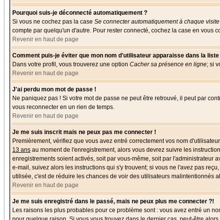
Pourquoi suis-je déconnecté automatiquement ?
Si vous ne cochez pas la case
Se connecter automatiquement à chaque visite
compte par quelqu'un d'autre. Pour rester connecté, cochez la case en vous co
Revenir en haut de page
Comment puis-je éviter que mon nom d'utilisateur apparaisse dans la liste d
Dans votre profil, vous trouverez une option
Cacher sa présence en ligne
; si 
Revenir en haut de page
J'ai perdu mon mot de passe !
Ne paniquez pas ! Si votre mot de passe ne peut être retrouvé, il peut par contr
vous reconnecter en un rien de temps.
Revenir en haut de page
Je me suis inscrit mais ne peux pas me connecter !
Premièrement, vérifiez que vous avez entré correctement vos nom d'utilisateur e
13 ans
au moment de l'enregistrement, alors vous devrez suivre les instruction
enregistrements soient activés, soit par vous-même, soit par l'administrateur 
e-mail, suivez alors les instructions qui s'y trouvent; si vous ne l'avez pas reç
utilisée, c'est de réduire les chances de voir des utilisateurs malintentionné
Revenir en haut de page
Je me suis enregistré dans le passé, mais ne peux plus me connecter ?!
Les raisons les plus probables pour ce problème sont : vous avez entré un nom 
pour quelque raison. Si vous vous trouvez dans le dernier cas, peut-être alors 