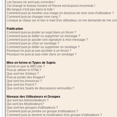
Les heures ne sont pas correctes !
J'ai changé le fuseau horaire et l'heure est toujours incorrecte !
Ma langue n'est pas dans la liste !
Comment puis-je montrer une image en dessous de mon nom d'utilisateur ?
Comment puis-je changer mon rang ?
Lorsque je clique sur le lien e-mail d'un utilisateur, on me demande de me con
Publication
Comment puis-je poster un sujet dans un forum ?
Comment puis-je éditer ou supprimer un message ?
Comment puis-je ajouter une signature à mon message ?
Comment puis-je créer un sondage ?
Comment puis-je éditer ou supprimer un sondage ?
Pourquoi ne puis-je pas accéder à un forum ?
Pourquoi ne puis-je pas voter dans un sondage ?
Mise en forme et Types de Sujets
Qu'est-ce que le BBCode ?
Puis-je utiliser le HTML?
Que sont les Smileys ?
Puis-je poster des Images?
Que sont les Annonces ?
Que sont les Post-it ?
Que sont les Sujets de discussions verrouillés ?
Niveaux des Utilisateurs et Groupes
Qui sont les Administrateurs ?
Qui sont les Modérateurs?
Que sont les groupes d'utilisateurs ?
Comment puis-je joindre un groupe d'utilisateurs ?
Comment puis-je devenir le modérateur d'un groupe d'utilisateurs ?