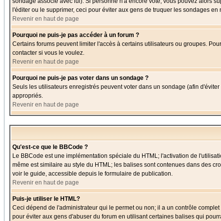
sondage associé avec lui). Si personne n'a encore voté, vous pouvez alors sup
l'éditer ou le supprimer, ceci pour éviter aux gens de truquer les sondages en
Revenir en haut de page
Pourquoi ne puis-je pas accéder à un forum ?
Certains forums peuvent limiter l'accès à certains utilisateurs ou groupes. Pou
contacter si vous le voulez.
Revenir en haut de page
Pourquoi ne puis-je pas voter dans un sondage ?
Seuls les utilisateurs enregistrés peuvent voter dans un sondage (afin d'éviter
appropriés.
Revenir en haut de page
Qu'est-ce que le BBCode ?
Le BBCode est une implémentation spéciale du HTML; l'activation de l'utilisat
même est similaire au style du HTML; les balises sont contenues dans des croche
voir le guide, accessible depuis le formulaire de publication.
Revenir en haut de page
Puis-je utiliser le HTML?
Ceci dépend de l'administrateur qui le permet ou non; il a un contrôle comple
pour éviter aux gens d'abuser du forum en utilisant certaines balises qui pour