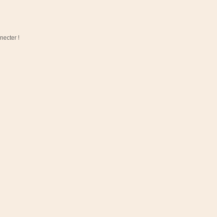
necter !