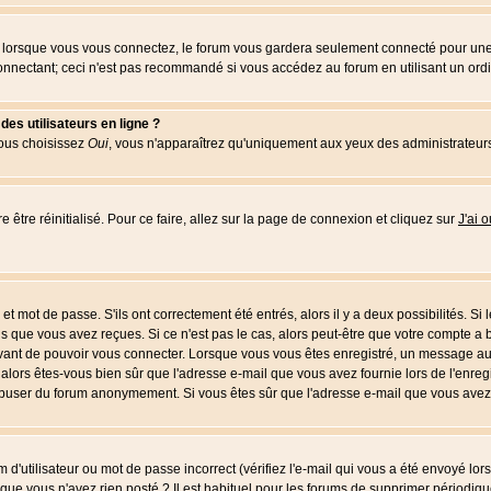
lorsque vous vous connectez, le forum vous gardera seulement connecté pour une pé
nnectant; ceci n'est pas recommandé si vous accédez au forum en utilisant un ordina
es utilisateurs en ligne ?
vous choisissez
Oui
, vous n'apparaîtrez qu'uniquement aux yeux des administrateur
e être réinitialisé. Pour ce faire, allez sur la page de connexion et cliquez sur
J'ai 
t mot de passe. S'ils ont correctement été entrés, alors il y a deux possibilités. Si
s que vous avez reçues. Si ce n'est pas le cas, alors peut-être que votre compte a 
avant de pouvoir vous connecter. Lorsque vous vous êtes enregistré, un message aur
u, alors êtes-vous bien sûr que l'adresse e-mail que vous avez fournie lors de l'enreg
s abuser du forum anonymement. Si vous êtes sûr que l'adresse e-mail que vous avez f
d'utilisateur ou mot de passe incorrect (vérifiez l'e-mail qui vous a été envoyé lo
que vous n'avez rien posté ? Il est habituel pour les forums de supprimer périodique