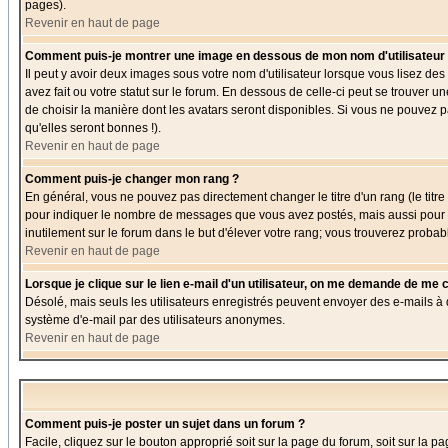
pages).
Revenir en haut de page
Comment puis-je montrer une image en dessous de mon nom d'utilisateur
Il peut y avoir deux images sous votre nom d'utilisateur lorsque vous lisez 
avez fait ou votre statut sur le forum. En dessous de celle-ci peut se trouver 
de choisir la manière dont les avatars seront disponibles. Si vous ne pouvez p
qu'elles seront bonnes !).
Revenir en haut de page
Comment puis-je changer mon rang ?
En général, vous ne pouvez pas directement changer le titre d'un rang (le titre 
pour indiquer le nombre de messages que vous avez postés, mais aussi pour iden
inutilement sur le forum dans le but d'élever votre rang; vous trouverez pro
Revenir en haut de page
Lorsque je clique sur le lien e-mail d'un utilisateur, on me demande de me 
Désolé, mais seuls les utilisateurs enregistrés peuvent envoyer des e-mails à des
système d'e-mail par des utilisateurs anonymes.
Revenir en haut de page
Comment puis-je poster un sujet dans un forum ?
Facile, cliquez sur le bouton approprié soit sur la page du forum, soit sur la p