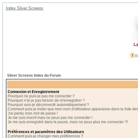
Index Silver Screens
F
Silver Screens Index du Forum
Connexion et Enregistrement
Pourquoi ne puis-je pas me connecter ?
Pourquoi n'ai-je pas besoin de m'enregistrer ?
Pourquoi suis-je déconnecté automatiquement ?
Comment puis-je éviter que mon nom d'utilisateur apparaisse dans la liste des 
J'ai perdu mon mot de passe !
Je me suis inscrit mais ne peux pas me connecter !
Je me suis enregistré dans le passé, mais ne peux plus me connecter ?!
Préférences et paramètres des Utilisateurs
Comment puis-je changer mes préférences ?