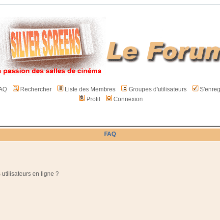
AQ
Rechercher
Liste des Membres
Groupes d'utilisateurs
S'enreg
Profil
Connexion
FAQ
utilisateurs en ligne ?