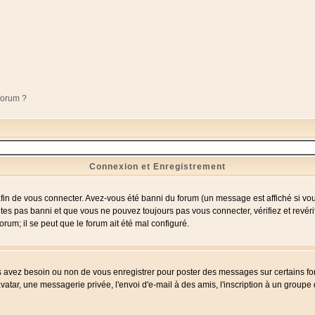
 forum ?
Connexion et Enregistrement
in de vous connecter. Avez-vous été banni du forum (un message est affiché si vous 
tes pas banni et que vous ne pouvez toujours pas vous connecter, vérifiez et revéri
orum; il se peut que le forum ait été mal configuré.
us avez besoin ou non de vous enregistrer pour poster des messages sur certains fo
atar, une messagerie privée, l'envoi d'e-mail à des amis, l'inscription à un groupe d