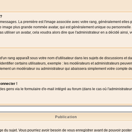
 ?
des messages. La première est l'image associée avec votre rang, généralement elles
une image plus grande nommée avatar, qui est généralement unique ou personnelle à c
as utiliser un avatar, cela voudra alors dire que l'administrateur en a décidé ains
d'un rang apparaît sous votre nom d'utilisateur dans les sujets de discussions et dans
tifier certains utilisateurs, exemple : les modérateurs et administrateurs peuvent 
bablement un modérateur ou administrateur qui abaissera simplement votre compte d
connecter !
 gens via le formulaire d'e-mail intégré au forum (dans le cas où l'administrateur aur
Publication
age du sujet. Vous pourriez avoir besoin de vous enregistrer avant de pouvoir poster