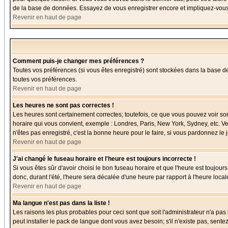
de la base de données. Essayez de vous enregistrer encore et impliquez-vous
Revenir en haut de page
Comment puis-je changer mes préférences ?
Toutes vos préférences (si vous êtes enregistré) sont stockées dans la base de
toutes vos préférences.
Revenir en haut de page
Les heures ne sont pas correctes !
Les heures sont certainement correctes; toutefois, ce que vous pouvez voir sont
horaire qui vous convient, exemple : Londres, Paris, New York, Sydney, etc. Ve
n'êtes pas enregistré, c'est la bonne heure pour le faire, si vous pardonnez le 
Revenir en haut de page
J'ai changé le fuseau horaire et l'heure est toujours incorrecte !
Si vous êtes sûr d'avoir choisi le bon fuseau horaire et que l'heure est toujour
donc, durant l'été, l'heure sera décalée d'une heure par rapport à l'heure locale
Revenir en haut de page
Ma langue n'est pas dans la liste !
Les raisons les plus probables pour ceci sont que soit l'administrateur n'a pas
peut installer le pack de langue dont vous avez besoin; s'il n'existe pas, sent