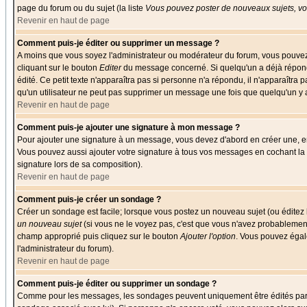
page du forum ou du sujet (la liste
Vous pouvez poster de nouveaux sujets, vou
Revenir en haut de page
Comment puis-je éditer ou supprimer un message ?
A moins que vous soyez l'administrateur ou modérateur du forum, vous pouvez
cliquant sur le bouton
Editer
du message concerné. Si quelqu'un a déjà répondu
édité. Ce petit texte n'apparaîtra pas si personne n'a répondu, il n'apparaîtra
qu'un utilisateur ne peut pas supprimer un message une fois que quelqu'un y
Revenir en haut de page
Comment puis-je ajouter une signature à mon message ?
Pour ajouter une signature à un message, vous devez d'abord en créer une, en
Vous pouvez aussi ajouter votre signature à tous vos messages en cochant la 
signature lors de sa composition).
Revenir en haut de page
Comment puis-je créer un sondage ?
Créer un sondage est facile; lorsque vous postez un nouveau sujet (ou éditez l
un nouveau sujet
(si vous ne le voyez pas, c'est que vous n'avez probablement
champ approprié puis cliquez sur le bouton
Ajouter l'option
. Vous pouvez égale
l'administrateur du forum).
Revenir en haut de page
Comment puis-je éditer ou supprimer un sondage ?
Comme pour les messages, les sondages peuvent uniquement être édités par le p