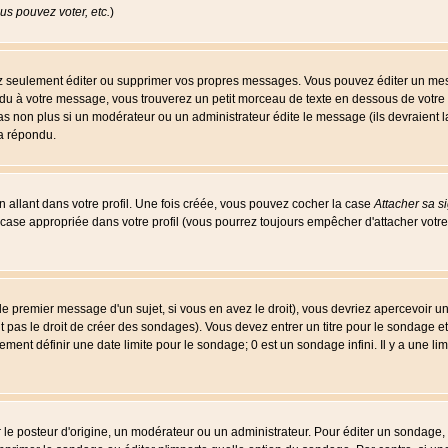
s pouvez voter, etc.
)
 seulement éditer ou supprimer vos propres messages. Vous pouvez éditer un messa
 à votre message, vous trouverez un petit morceau de texte en dessous de votre me
 pas non plus si un modérateur ou un administrateur édite le message (ils devraient l
 a répondu.
 allant dans votre profil. Une fois créée, vous pouvez cocher la case
Attacher sa s
case appropriée dans votre profil (vous pourrez toujours empêcher d'attacher votre
e premier message d'un sujet, si vous en avez le droit), vous devriez apercevoir u
 pas le droit de créer des sondages). Vous devez entrer un titre pour le sondage e
ment définir une date limite pour le sondage; 0 est un sondage infini. Il y a une limi
osteur d'origine, un modérateur ou un administrateur. Pour éditer un sondage, cli