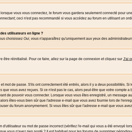
lorsque vous vous connectez, le forum vous gardera seulement connecté pour une pé
nnectant; ceci n'est pas recommandé si vous accédez au forum en utilisant un ordina
es utilisateurs en ligne ?
vous choisissez
Oui
, vous n'apparaîtrez qu'uniquement aux yeux des administrateur
e être réinitialisé. Pour ce faire, allez sur la page de connexion et cliquez sur
J'ai 
t mot de passe. S'ils ont correctement été entrés, alors il y a deux possibilités. Si
s que vous avez reçues. Si ce n'est pas le cas, alors peut-être que votre compte a 
avant de pouvoir vous connecter. Lorsque vous vous êtes enregistré, un message aur
u, alors êtes-vous bien sûr que l'adresse e-mail que vous avez fournie lors de l'enreg
s abuser du forum anonymement. Si vous êtes sûr que l'adresse e-mail que vous avez f
d'utilisateur ou mot de passe incorrect (vérifiez l'e-mail qui vous a été envoyé lo
que vous n'avez rien posté ? Il est habituel pour les forums de supprimer périodique