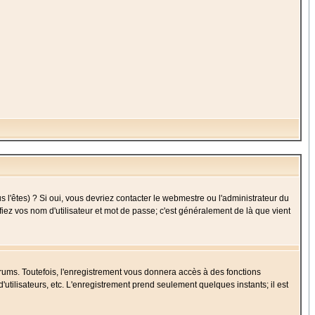
l'êtes) ? Si oui, vous devriez contacter le webmestre ou l'administrateur du
fiez vos nom d'utilisateur et mot de passe; c'est généralement de là que vient
rums. Toutefois, l'enregistrement vous donnera accès à des fonctions
'utilisateurs, etc. L'enregistrement prend seulement quelques instants; il est