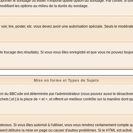
primer le sondage ou éditer n'importe quelle option du sondage. Par contre, si un
 modifiant les options au milieu de la durée du sondage.
r voir, lire, poster, etc. vous devez avoir une autorisation spéciale. Seuls le modér
 le trucage des résultats). Si vous vous êtes enregistré et que vous ne pouvez touj
Mise en forme et Types de Sujets
ion du BBCode est déterminée par l'administrateur (vous pouvez aussi le désactive
ts [ et ] à la place de < et >, et offrent un meilleur contrôle sur la manière dont q
t dessus. Si vous êtes autorisé à l'utiliser, vous vous rendrez certainement compte
raient détruire la mise en page ou causer d'autres problèmes. Si le HTML est activé