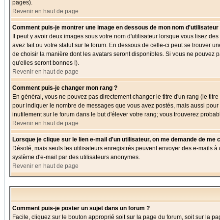
pages).
Revenir en haut de page
Comment puis-je montrer une image en dessous de mon nom d'utilisateur
Il peut y avoir deux images sous votre nom d'utilisateur lorsque vous lisez 
avez fait ou votre statut sur le forum. En dessous de celle-ci peut se trouver 
de choisir la manière dont les avatars seront disponibles. Si vous ne pouvez p
qu'elles seront bonnes !).
Revenir en haut de page
Comment puis-je changer mon rang ?
En général, vous ne pouvez pas directement changer le titre d'un rang (le titre 
pour indiquer le nombre de messages que vous avez postés, mais aussi pour iden
inutilement sur le forum dans le but d'élever votre rang; vous trouverez pro
Revenir en haut de page
Lorsque je clique sur le lien e-mail d'un utilisateur, on me demande de me 
Désolé, mais seuls les utilisateurs enregistrés peuvent envoyer des e-mails à des
système d'e-mail par des utilisateurs anonymes.
Revenir en haut de page
Comment puis-je poster un sujet dans un forum ?
Facile, cliquez sur le bouton approprié soit sur la page du forum, soit sur la p