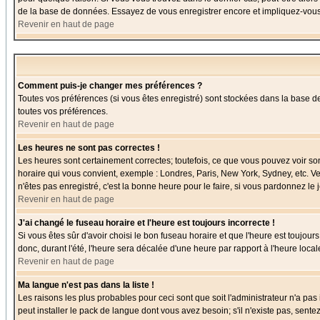
de la base de données. Essayez de vous enregistrer encore et impliquez-vous
Revenir en haut de page
Comment puis-je changer mes préférences ?
Toutes vos préférences (si vous êtes enregistré) sont stockées dans la base de
toutes vos préférences.
Revenir en haut de page
Les heures ne sont pas correctes !
Les heures sont certainement correctes; toutefois, ce que vous pouvez voir sont
horaire qui vous convient, exemple : Londres, Paris, New York, Sydney, etc. Ve
n'êtes pas enregistré, c'est la bonne heure pour le faire, si vous pardonnez le 
Revenir en haut de page
J'ai changé le fuseau horaire et l'heure est toujours incorrecte !
Si vous êtes sûr d'avoir choisi le bon fuseau horaire et que l'heure est toujour
donc, durant l'été, l'heure sera décalée d'une heure par rapport à l'heure locale
Revenir en haut de page
Ma langue n'est pas dans la liste !
Les raisons les plus probables pour ceci sont que soit l'administrateur n'a pas
peut installer le pack de langue dont vous avez besoin; s'il n'existe pas, sent