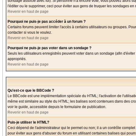
sondage associé avec lui). Si personne n'a encore voté, vous pouvez alors sup
l'éditer ou le supprimer, ceci pour éviter aux gens de truquer les sondages en
Revenir en haut de page
Pourquoi ne puis-je pas accéder à un forum ?
Certains forums peuvent limiter l'accès à certains utilisateurs ou groupes. Pou
contacter si vous le voulez.
Revenir en haut de page
Pourquoi ne puis-je pas voter dans un sondage ?
Seuls les utilisateurs enregistrés peuvent voter dans un sondage (afin d'éviter
appropriés.
Revenir en haut de page
Qu'est-ce que le BBCode ?
Le BBCode est une implémentation spéciale du HTML; l'activation de l'utilisat
même est similaire au style du HTML; les balises sont contenues dans des croche
voir le guide, accessible depuis le formulaire de publication.
Revenir en haut de page
Puis-je utiliser le HTML?
Ceci dépend de l'administrateur qui le permet ou non; il a un contrôle comple
pour éviter aux gens d'abuser du forum en utilisant certaines balises qui pour