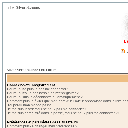
Index Silver Screens
F
Silver Screens Index du Forum
Connexion et Enregistrement
Pourquoi ne puis-je pas me connecter ?
Pourquoi n'ai-je pas besoin de m'enregistrer ?
Pourquoi suis-je déconnecté automatiquement ?
Comment puis-je éviter que mon nom d'utilisateur apparaisse dans la liste des 
J'ai perdu mon mot de passe !
Je me suis inscrit mais ne peux pas me connecter !
Je me suis enregistré dans le passé, mais ne peux plus me connecter ?!
Préférences et paramètres des Utilisateurs
Comment puis-je changer mes préférences ?