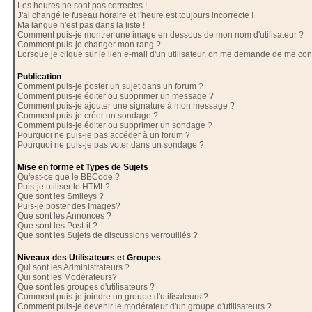
Les heures ne sont pas correctes !
J'ai changé le fuseau horaire et l'heure est toujours incorrecte !
Ma langue n'est pas dans la liste !
Comment puis-je montrer une image en dessous de mon nom d'utilisateur ?
Comment puis-je changer mon rang ?
Lorsque je clique sur le lien e-mail d'un utilisateur, on me demande de me con
Publication
Comment puis-je poster un sujet dans un forum ?
Comment puis-je éditer ou supprimer un message ?
Comment puis-je ajouter une signature à mon message ?
Comment puis-je créer un sondage ?
Comment puis-je éditer ou supprimer un sondage ?
Pourquoi ne puis-je pas accéder à un forum ?
Pourquoi ne puis-je pas voter dans un sondage ?
Mise en forme et Types de Sujets
Qu'est-ce que le BBCode ?
Puis-je utiliser le HTML?
Que sont les Smileys ?
Puis-je poster des Images?
Que sont les Annonces ?
Que sont les Post-it ?
Que sont les Sujets de discussions verrouillés ?
Niveaux des Utilisateurs et Groupes
Qui sont les Administrateurs ?
Qui sont les Modérateurs?
Que sont les groupes d'utilisateurs ?
Comment puis-je joindre un groupe d'utilisateurs ?
Comment puis-je devenir le modérateur d'un groupe d'utilisateurs ?