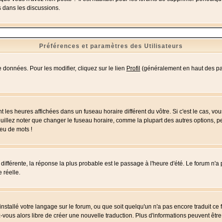
 dans les discussions.
Préférences et paramètres des Utilisateurs
 données. Pour les modifier, cliquez sur le lien
Profil
(généralement en haut des pag
 les heures affichées dans un fuseau horaire différent du vôtre. Si c'est le cas, vo
uillez noter que changer le fuseau horaire, comme la plupart des autres options, peu
jeu de mots !
s différente, la réponse la plus probable est le passage à l'heure d'été. Le forum n'a
 réelle.
 installé votre langage sur le forum, ou que soit quelqu'un n'a pas encore traduit c
ez-vous alors libre de créer une nouvelle traduction. Plus d'informations peuvent êtr