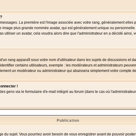
 ?
des messages. La première est l'image associée avec votre rang, généralement elles
une image plus grande nommée avatar, qui est généralement unique ou personnelle à c
as utiliser un avatar, cela voudra alors dire que l'administrateur en a décidé ains
d'un rang apparaît sous votre nom d'utilisateur dans les sujets de discussions et dans
tifier certains utilisateurs, exemple : les modérateurs et administrateurs peuvent 
bablement un modérateur ou administrateur qui abaissera simplement votre compte d
connecter !
 gens via le formulaire d'e-mail intégré au forum (dans le cas où l'administrateur aur
Publication
age du sujet. Vous pourriez avoir besoin de vous enregistrer avant de pouvoir poster