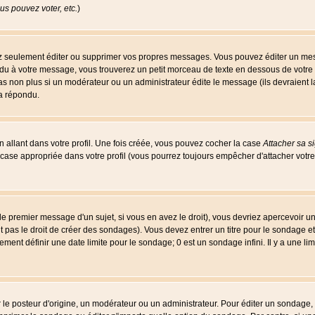
s pouvez voter, etc.
)
 seulement éditer ou supprimer vos propres messages. Vous pouvez éditer un messa
 à votre message, vous trouverez un petit morceau de texte en dessous de votre me
 pas non plus si un modérateur ou un administrateur édite le message (ils devraient l
 a répondu.
 allant dans votre profil. Une fois créée, vous pouvez cocher la case
Attacher sa s
case appropriée dans votre profil (vous pourrez toujours empêcher d'attacher votre
e premier message d'un sujet, si vous en avez le droit), vous devriez apercevoir u
 pas le droit de créer des sondages). Vous devez entrer un titre pour le sondage e
ment définir une date limite pour le sondage; 0 est un sondage infini. Il y a une limi
osteur d'origine, un modérateur ou un administrateur. Pour éditer un sondage, cli