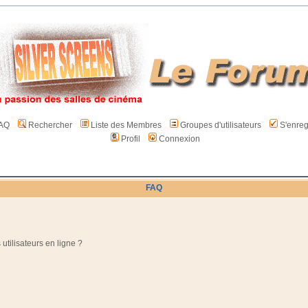
AQ
Rechercher
Liste des Membres
Groupes d'utilisateurs
S'enreg
Profil
Connexion
FAQ
utilisateurs en ligne ?