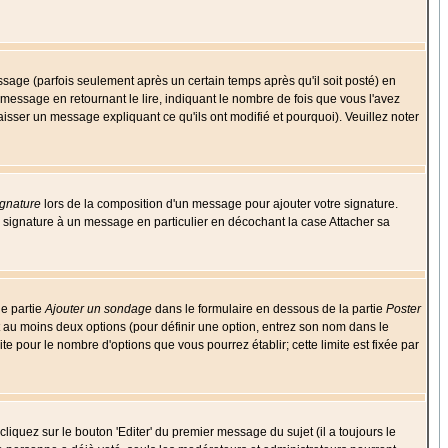
ge (parfois seulement après un certain temps après qu'il soit posté) en
ssage en retournant le lire, indiquant le nombre de fois que vous l'avez
aisser un message expliquant ce qu'ils ont modifié et pourquoi). Veuillez noter
ignature
lors de la composition d'un message pour ajouter votre signature.
 signature à un message en particulier en décochant la case Attacher sa
ne partie
Ajouter un sondage
dans le formulaire en dessous de la partie
Poster
t au moins deux options (pour définir une option, entrez son nom dans le
te pour le nombre d'options que vous pourrez établir; cette limite est fixée par
quez sur le bouton 'Editer' du premier message du sujet (il a toujours le