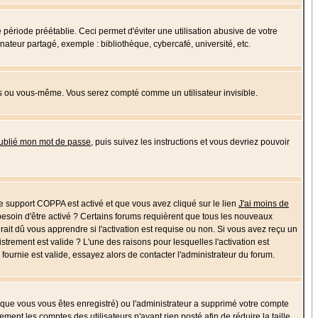
riode préétablie. Ceci permet d'éviter une utilisation abusive de votre
teur partagé, exemple : bibliothèque, cybercafé, université, etc.
s ou vous-même. Vous serez compté comme un utilisateur invisible.
oublié mon mot de passe
, puis suivez les instructions et vous devriez pouvoir
 le support COPPA est activé et que vous avez cliqué sur le lien
J'ai moins de
besoin d'être activé ? Certains forums requièrent que tous les nouveaux
ait dû vous apprendre si l'activation est requise ou non. Si vous avez reçu un
istrement est valide ? L'une des raisons pour lesquelles l'activation est
ournie est valide, essayez alors de contacter l'administrateur du forum.
rsque vous vous êtes enregistré) ou l'administrateur a supprimé votre compte
ment les comptes des utilisateurs n'ayant rien posté afin de réduire la taille