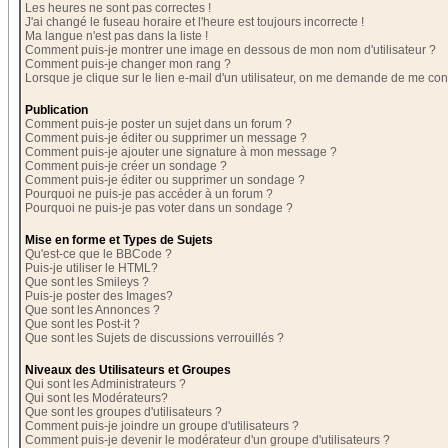
Les heures ne sont pas correctes !
J'ai changé le fuseau horaire et l'heure est toujours incorrecte !
Ma langue n'est pas dans la liste !
Comment puis-je montrer une image en dessous de mon nom d'utilisateur ?
Comment puis-je changer mon rang ?
Lorsque je clique sur le lien e-mail d'un utilisateur, on me demande de me con
Publication
Comment puis-je poster un sujet dans un forum ?
Comment puis-je éditer ou supprimer un message ?
Comment puis-je ajouter une signature à mon message ?
Comment puis-je créer un sondage ?
Comment puis-je éditer ou supprimer un sondage ?
Pourquoi ne puis-je pas accéder à un forum ?
Pourquoi ne puis-je pas voter dans un sondage ?
Mise en forme et Types de Sujets
Qu'est-ce que le BBCode ?
Puis-je utiliser le HTML?
Que sont les Smileys ?
Puis-je poster des Images?
Que sont les Annonces ?
Que sont les Post-it ?
Que sont les Sujets de discussions verrouillés ?
Niveaux des Utilisateurs et Groupes
Qui sont les Administrateurs ?
Qui sont les Modérateurs?
Que sont les groupes d'utilisateurs ?
Comment puis-je joindre un groupe d'utilisateurs ?
Comment puis-je devenir le modérateur d'un groupe d'utilisateurs ?