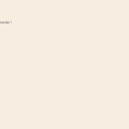
necter !