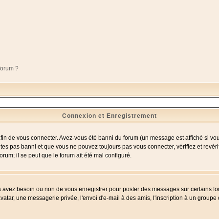
 forum ?
Connexion et Enregistrement
in de vous connecter. Avez-vous été banni du forum (un message est affiché si vous 
tes pas banni et que vous ne pouvez toujours pas vous connecter, vérifiez et revéri
orum; il se peut que le forum ait été mal configuré.
us avez besoin ou non de vous enregistrer pour poster des messages sur certains fo
atar, une messagerie privée, l'envoi d'e-mail à des amis, l'inscription à un groupe d