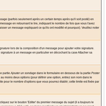
ge (parfois seulement après un certain temps après qu'il soit posté) en
ssage en retournant le lire, indiquant le nombre de fois que vous l'avez
aisser un message expliquant ce qu'ils ont modifié et pourquoi). Veuillez noter
ignature
lors de la composition d'un message pour ajouter votre signature.
 signature à un message en particulier en décochant la case Attacher sa
ne partie
Ajouter un sondage
dans le formulaire en dessous de la partie
Poster
t au moins deux options (pour définir une option, entrez son nom dans le
te pour le nombre d'options que vous pourrez établir; cette limite est fixée par
quez sur le bouton 'Editer' du premier message du sujet (il a toujours le