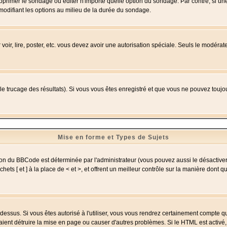
primer le sondage ou éditer n'importe quelle option du sondage. Par contre, si un
 modifiant les options au milieu de la durée du sondage.
r voir, lire, poster, etc. vous devez avoir une autorisation spéciale. Seuls le modér
 le trucage des résultats). Si vous vous êtes enregistré et que vous ne pouvez touj
Mise en forme et Types de Sujets
ion du BBCode est déterminée par l'administrateur (vous pouvez aussi le désactive
ts [ et ] à la place de < et >, et offrent un meilleur contrôle sur la manière dont q
t dessus. Si vous êtes autorisé à l'utiliser, vous vous rendrez certainement compte
raient détruire la mise en page ou causer d'autres problèmes. Si le HTML est activé