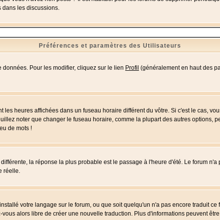
 dans les discussions.
Préférences et paramètres des Utilisateurs
 données. Pour les modifier, cliquez sur le lien
Profil
(généralement en haut des pag
 les heures affichées dans un fuseau horaire différent du vôtre. Si c'est le cas, vo
uillez noter que changer le fuseau horaire, comme la plupart des autres options, peu
jeu de mots !
s différente, la réponse la plus probable est le passage à l'heure d'été. Le forum n'a
 réelle.
 installé votre langage sur le forum, ou que soit quelqu'un n'a pas encore traduit c
ez-vous alors libre de créer une nouvelle traduction. Plus d'informations peuvent êtr