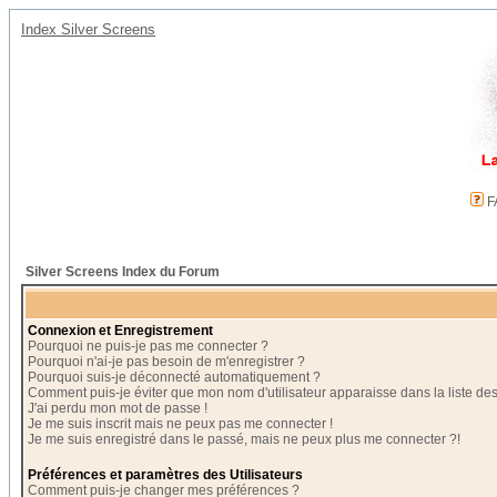
Index Silver Screens
F
Silver Screens Index du Forum
Connexion et Enregistrement
Pourquoi ne puis-je pas me connecter ?
Pourquoi n'ai-je pas besoin de m'enregistrer ?
Pourquoi suis-je déconnecté automatiquement ?
Comment puis-je éviter que mon nom d'utilisateur apparaisse dans la liste des 
J'ai perdu mon mot de passe !
Je me suis inscrit mais ne peux pas me connecter !
Je me suis enregistré dans le passé, mais ne peux plus me connecter ?!
Préférences et paramètres des Utilisateurs
Comment puis-je changer mes préférences ?