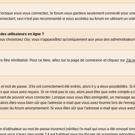
lorsque vous vous connectez, le forum vous gardera seulement connecté pour une pé
nnectant; ceci n'est pas recommandé si vous accédez au forum en utilisant un ordina
es utilisateurs en ligne ?
vous choisissez
Oui
, vous n'apparaîtrez qu'uniquement aux yeux des administrateur
e être réinitialisé. Pour ce faire, allez sur la page de connexion et cliquez sur
J'ai 
t mot de passe. S'ils ont correctement été entrés, alors il y a deux possibilités. Si
s que vous avez reçues. Si ce n'est pas le cas, alors peut-être que votre compte a 
avant de pouvoir vous connecter. Lorsque vous vous êtes enregistré, un message aur
u, alors êtes-vous bien sûr que l'adresse e-mail que vous avez fournie lors de l'enreg
s abuser du forum anonymement. Si vous êtes sûr que l'adresse e-mail que vous avez f
d'utilisateur ou mot de passe incorrect (vérifiez l'e-mail qui vous a été envoyé lo
que vous n'avez rien posté ? Il est habituel pour les forums de supprimer périodique