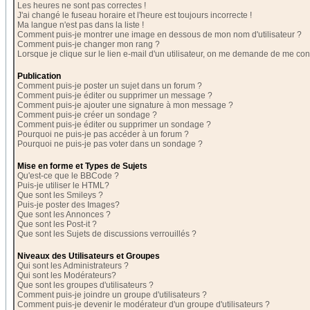
Les heures ne sont pas correctes !
J'ai changé le fuseau horaire et l'heure est toujours incorrecte !
Ma langue n'est pas dans la liste !
Comment puis-je montrer une image en dessous de mon nom d'utilisateur ?
Comment puis-je changer mon rang ?
Lorsque je clique sur le lien e-mail d'un utilisateur, on me demande de me con
Publication
Comment puis-je poster un sujet dans un forum ?
Comment puis-je éditer ou supprimer un message ?
Comment puis-je ajouter une signature à mon message ?
Comment puis-je créer un sondage ?
Comment puis-je éditer ou supprimer un sondage ?
Pourquoi ne puis-je pas accéder à un forum ?
Pourquoi ne puis-je pas voter dans un sondage ?
Mise en forme et Types de Sujets
Qu'est-ce que le BBCode ?
Puis-je utiliser le HTML?
Que sont les Smileys ?
Puis-je poster des Images?
Que sont les Annonces ?
Que sont les Post-it ?
Que sont les Sujets de discussions verrouillés ?
Niveaux des Utilisateurs et Groupes
Qui sont les Administrateurs ?
Qui sont les Modérateurs?
Que sont les groupes d'utilisateurs ?
Comment puis-je joindre un groupe d'utilisateurs ?
Comment puis-je devenir le modérateur d'un groupe d'utilisateurs ?