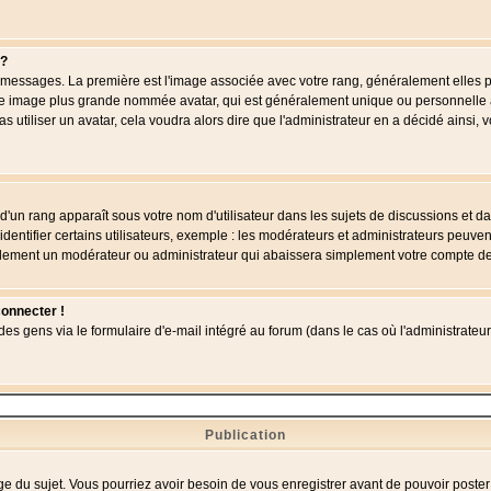
 ?
des messages. La première est l'image associée avec votre rang, généralement elles
une image plus grande nommée avatar, qui est généralement unique ou personnelle à c
as utiliser un avatar, cela voudra alors dire que l'administrateur en a décidé ains
d'un rang apparaît sous votre nom d'utilisateur dans les sujets de discussions et dans
tifier certains utilisateurs, exemple : les modérateurs et administrateurs peuvent 
bablement un modérateur ou administrateur qui abaissera simplement votre compte d
connecter !
 gens via le formulaire d'e-mail intégré au forum (dans le cas où l'administrateur aur
Publication
age du sujet. Vous pourriez avoir besoin de vous enregistrer avant de pouvoir poster