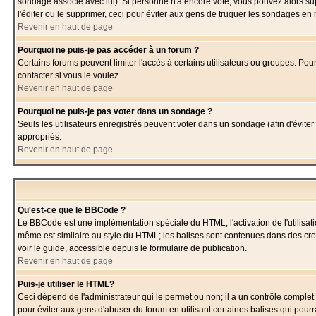
sondage associé avec lui). Si personne n'a encore voté, vous pouvez alors sup
l'éditer ou le supprimer, ceci pour éviter aux gens de truquer les sondages en
Revenir en haut de page
Pourquoi ne puis-je pas accéder à un forum ?
Certains forums peuvent limiter l'accès à certains utilisateurs ou groupes. Pou
contacter si vous le voulez.
Revenir en haut de page
Pourquoi ne puis-je pas voter dans un sondage ?
Seuls les utilisateurs enregistrés peuvent voter dans un sondage (afin d'éviter
appropriés.
Revenir en haut de page
Qu'est-ce que le BBCode ?
Le BBCode est une implémentation spéciale du HTML; l'activation de l'utilisat
même est similaire au style du HTML; les balises sont contenues dans des croche
voir le guide, accessible depuis le formulaire de publication.
Revenir en haut de page
Puis-je utiliser le HTML?
Ceci dépend de l'administrateur qui le permet ou non; il a un contrôle comple
pour éviter aux gens d'abuser du forum en utilisant certaines balises qui pour