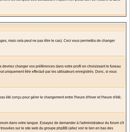
es, mais cela peut ne pas être le cas). Ceci vous permettra de changer
us devriez changer vos préférences dans votre profil en choisissant le fuseau
t uniquement être effectué par les utilisateurs enregistrés. Donc, si vous
 pas été conçu pour gérer le changement entre l'heure d'hiver et l'heure d'été;
e forum dans votre langue. Essayez de demander à l'administrateur du forum s'il
e trouvées sur le site web du groupe phpBB (allez voir le lien en bas des