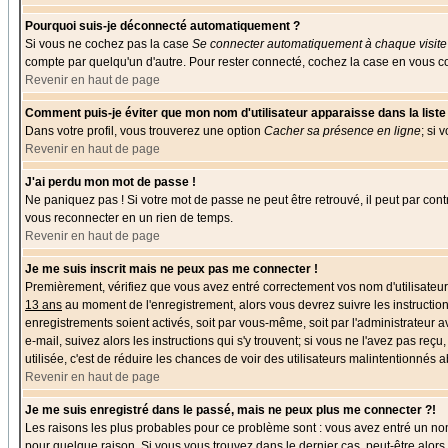
Pourquoi suis-je déconnecté automatiquement ?
Si vous ne cochez pas la case
Se connecter automatiquement à chaque visite
compte par quelqu'un d'autre. Pour rester connecté, cochez la case en vous co
Revenir en haut de page
Comment puis-je éviter que mon nom d'utilisateur apparaisse dans la liste d
Dans votre profil, vous trouverez une option
Cacher sa présence en ligne
; si 
Revenir en haut de page
J'ai perdu mon mot de passe !
Ne paniquez pas ! Si votre mot de passe ne peut être retrouvé, il peut par contr
vous reconnecter en un rien de temps.
Revenir en haut de page
Je me suis inscrit mais ne peux pas me connecter !
Premièrement, vérifiez que vous avez entré correctement vos nom d'utilisateur e
13 ans
au moment de l'enregistrement, alors vous devrez suivre les instruction
enregistrements soient activés, soit par vous-même, soit par l'administrateur 
e-mail, suivez alors les instructions qui s'y trouvent; si vous ne l'avez pas reç
utilisée, c'est de réduire les chances de voir des utilisateurs malintentionné
Revenir en haut de page
Je me suis enregistré dans le passé, mais ne peux plus me connecter ?!
Les raisons les plus probables pour ce problème sont : vous avez entré un nom 
pour quelque raison. Si vous vous trouvez dans le dernier cas, peut-être alors 