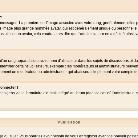
 ?
des messages. La première est l'image associée avec votre rang, généralement elles
une image plus grande nommée avatar, qui est généralement unique ou personnelle à c
as utiliser un avatar, cela voudra alors dire que l'administrateur en a décidé ains
d'un rang apparaît sous votre nom d'utilisateur dans les sujets de discussions et dans
tifier certains utilisateurs, exemple : les modérateurs et administrateurs peuvent 
bablement un modérateur ou administrateur qui abaissera simplement votre compte d
connecter !
 gens via le formulaire d'e-mail intégré au forum (dans le cas où l'administrateur aur
Publication
age du sujet. Vous pourriez avoir besoin de vous enregistrer avant de pouvoir poster