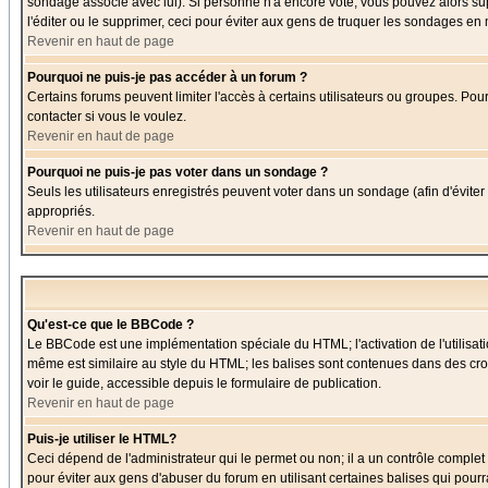
sondage associé avec lui). Si personne n'a encore voté, vous pouvez alors sup
l'éditer ou le supprimer, ceci pour éviter aux gens de truquer les sondages en
Revenir en haut de page
Pourquoi ne puis-je pas accéder à un forum ?
Certains forums peuvent limiter l'accès à certains utilisateurs ou groupes. Pou
contacter si vous le voulez.
Revenir en haut de page
Pourquoi ne puis-je pas voter dans un sondage ?
Seuls les utilisateurs enregistrés peuvent voter dans un sondage (afin d'éviter
appropriés.
Revenir en haut de page
Qu'est-ce que le BBCode ?
Le BBCode est une implémentation spéciale du HTML; l'activation de l'utilisat
même est similaire au style du HTML; les balises sont contenues dans des croche
voir le guide, accessible depuis le formulaire de publication.
Revenir en haut de page
Puis-je utiliser le HTML?
Ceci dépend de l'administrateur qui le permet ou non; il a un contrôle comple
pour éviter aux gens d'abuser du forum en utilisant certaines balises qui pour