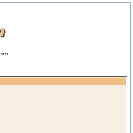
istrer