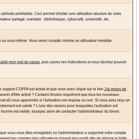
riode préétablie. Ceci permet d'éviter une utilisation abusive de votre
teur partagé, exemple : bibliothèque, cybercafé, université, etc.
s ou vous-même. Vous serez compté comme un utilisateur invisible.
oublié mon mot de passe
, puis suivez les instructions et vous devriez pouvoir
 le support COPPA est activé et que vous avez cliqué sur le lien
J'ai moins de
besoin d'être activé ? Certains forums requièrent que tous les nouveaux
ait dû vous apprendre si l'activation est requise ou non. Si vous avez reçu un
istrement est valide ? L'une des raisons pour lesquelles l'activation est
ournie est valide, essayez alors de contacter l'administrateur du forum.
rsque vous vous êtes enregistré) ou l'administrateur a supprimé votre compte
ment les comptes des utilisateurs n'ayant rien posté afin de réduire la taille