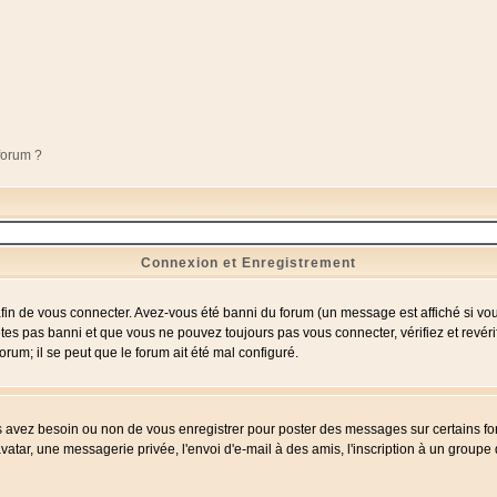
 forum ?
Connexion et Enregistrement
in de vous connecter. Avez-vous été banni du forum (un message est affiché si vous 
tes pas banni et que vous ne pouvez toujours pas vous connecter, vérifiez et revéri
orum; il se peut que le forum ait été mal configuré.
us avez besoin ou non de vous enregistrer pour poster des messages sur certains fo
atar, une messagerie privée, l'envoi d'e-mail à des amis, l'inscription à un groupe d