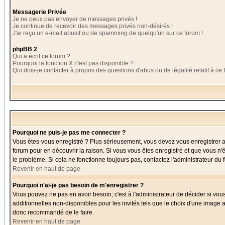
Messagerie Privée
Je ne peux pas envoyer de messages privés !
Je continue de recevoir des messages privés non-désirés !
J'ai reçu un e-mail abusif ou de spamming de quelqu'un sur ce forum !
phpBB 2
Qui a écrit ce forum ?
Pourquoi la fonction X n'est pas disponible ?
Qui dois-je contacter à propos des questions d'abus ou de légalité relatif à ce
Pourquoi ne puis-je pas me connecter ?
Vous êtes-vous enregistré ? Plus sérieusement, vous devez vous enregistrer af
forum pour en découvrir la raison. Si vous vous êtes enregistré et que vous n'ê
le problème. Si cela ne fonctionne toujours pas, contactez l'administrateur du f
Revenir en haut de page
Pourquoi n'ai-je pas besoin de m'enregistrer ?
Vous pouvez ne pas en avoir besoin; c'est à l'administrateur de décider si vo
additionnelles non-disponibles pour les invités tels que le choix d'une image av
donc recommandé de le faire.
Revenir en haut de page