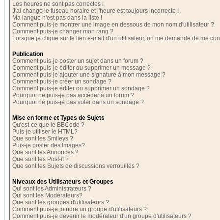
Les heures ne sont pas correctes !
J'ai changé le fuseau horaire et l'heure est toujours incorrecte !
Ma langue n'est pas dans la liste !
Comment puis-je montrer une image en dessous de mon nom d'utilisateur ?
Comment puis-je changer mon rang ?
Lorsque je clique sur le lien e-mail d'un utilisateur, on me demande de me con
Publication
Comment puis-je poster un sujet dans un forum ?
Comment puis-je éditer ou supprimer un message ?
Comment puis-je ajouter une signature à mon message ?
Comment puis-je créer un sondage ?
Comment puis-je éditer ou supprimer un sondage ?
Pourquoi ne puis-je pas accéder à un forum ?
Pourquoi ne puis-je pas voter dans un sondage ?
Mise en forme et Types de Sujets
Qu'est-ce que le BBCode ?
Puis-je utiliser le HTML?
Que sont les Smileys ?
Puis-je poster des Images?
Que sont les Annonces ?
Que sont les Post-it ?
Que sont les Sujets de discussions verrouillés ?
Niveaux des Utilisateurs et Groupes
Qui sont les Administrateurs ?
Qui sont les Modérateurs?
Que sont les groupes d'utilisateurs ?
Comment puis-je joindre un groupe d'utilisateurs ?
Comment puis-je devenir le modérateur d'un groupe d'utilisateurs ?