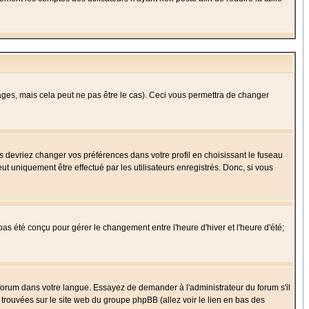
es, mais cela peut ne pas être le cas). Ceci vous permettra de changer
us devriez changer vos préférences dans votre profil en choisissant le fuseau
t uniquement être effectué par les utilisateurs enregistrés. Donc, si vous
 pas été conçu pour gérer le changement entre l'heure d'hiver et l'heure d'été;
e forum dans votre langue. Essayez de demander à l'administrateur du forum s'il
e trouvées sur le site web du groupe phpBB (allez voir le lien en bas des