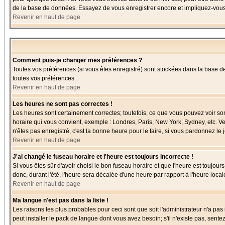
de la base de données. Essayez de vous enregistrer encore et impliquez-vous
Revenir en haut de page
Comment puis-je changer mes préférences ?
Toutes vos préférences (si vous êtes enregistré) sont stockées dans la base de
toutes vos préférences.
Revenir en haut de page
Les heures ne sont pas correctes !
Les heures sont certainement correctes; toutefois, ce que vous pouvez voir sont
horaire qui vous convient, exemple : Londres, Paris, New York, Sydney, etc. Ve
n'êtes pas enregistré, c'est la bonne heure pour le faire, si vous pardonnez le 
Revenir en haut de page
J'ai changé le fuseau horaire et l'heure est toujours incorrecte !
Si vous êtes sûr d'avoir choisi le bon fuseau horaire et que l'heure est toujour
donc, durant l'été, l'heure sera décalée d'une heure par rapport à l'heure locale
Revenir en haut de page
Ma langue n'est pas dans la liste !
Les raisons les plus probables pour ceci sont que soit l'administrateur n'a pas
peut installer le pack de langue dont vous avez besoin; s'il n'existe pas, sent