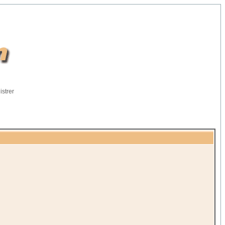
istrer