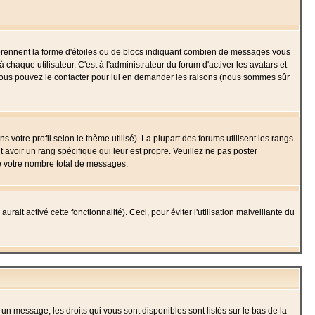
 prennent la forme d'étoiles ou de blocs indiquant combien de messages vous
haque utilisateur. C'est à l'administrateur du forum d'activer les avatars et
i, vous pouvez le contacter pour lui en demander les raisons (nous sommes sûr
 votre profil selon le thème utilisé). La plupart des forums utilisent les rangs
avoir un rang spécifique qui leur est propre. Veuillez ne pas poster
e votre nombre total de messages.
ait activé cette fonctionnalité). Ceci, pour éviter l'utilisation malveillante du
 un message; les droits qui vous sont disponibles sont listés sur le bas de la