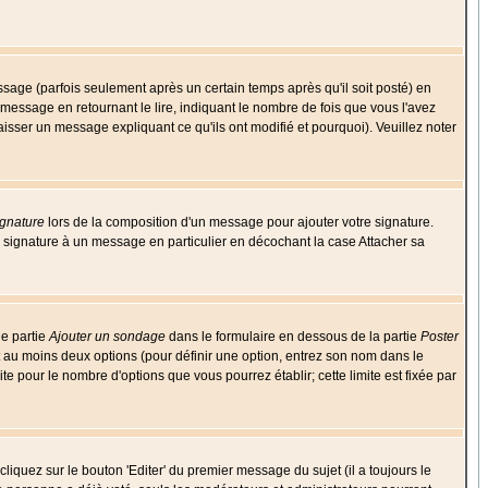
ge (parfois seulement après un certain temps après qu'il soit posté) en
ssage en retournant le lire, indiquant le nombre de fois que vous l'avez
aisser un message expliquant ce qu'ils ont modifié et pourquoi). Veuillez noter
ignature
lors de la composition d'un message pour ajouter votre signature.
 signature à un message en particulier en décochant la case Attacher sa
ne partie
Ajouter un sondage
dans le formulaire en dessous de la partie
Poster
t au moins deux options (pour définir une option, entrez son nom dans le
te pour le nombre d'options que vous pourrez établir; cette limite est fixée par
quez sur le bouton 'Editer' du premier message du sujet (il a toujours le