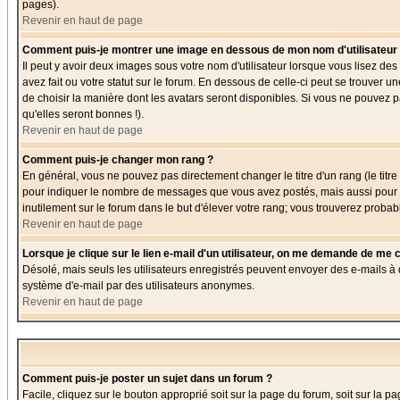
pages).
Revenir en haut de page
Comment puis-je montrer une image en dessous de mon nom d'utilisateur
Il peut y avoir deux images sous votre nom d'utilisateur lorsque vous lisez 
avez fait ou votre statut sur le forum. En dessous de celle-ci peut se trouver 
de choisir la manière dont les avatars seront disponibles. Si vous ne pouvez p
qu'elles seront bonnes !).
Revenir en haut de page
Comment puis-je changer mon rang ?
En général, vous ne pouvez pas directement changer le titre d'un rang (le titre 
pour indiquer le nombre de messages que vous avez postés, mais aussi pour iden
inutilement sur le forum dans le but d'élever votre rang; vous trouverez pro
Revenir en haut de page
Lorsque je clique sur le lien e-mail d'un utilisateur, on me demande de me 
Désolé, mais seuls les utilisateurs enregistrés peuvent envoyer des e-mails à des
système d'e-mail par des utilisateurs anonymes.
Revenir en haut de page
Comment puis-je poster un sujet dans un forum ?
Facile, cliquez sur le bouton approprié soit sur la page du forum, soit sur la p