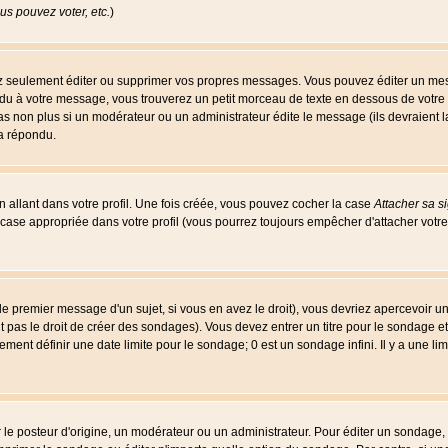
s pouvez voter, etc.
)
 seulement éditer ou supprimer vos propres messages. Vous pouvez éditer un messa
 à votre message, vous trouverez un petit morceau de texte en dessous de votre me
 pas non plus si un modérateur ou un administrateur édite le message (ils devraient l
 a répondu.
 allant dans votre profil. Une fois créée, vous pouvez cocher la case
Attacher sa s
case appropriée dans votre profil (vous pourrez toujours empêcher d'attacher votre
e premier message d'un sujet, si vous en avez le droit), vous devriez apercevoir u
 pas le droit de créer des sondages). Vous devez entrer un titre pour le sondage e
ment définir une date limite pour le sondage; 0 est un sondage infini. Il y a une limi
osteur d'origine, un modérateur ou un administrateur. Pour éditer un sondage, cli