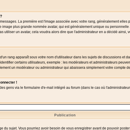
 ?
des messages. La première est l'image associée avec votre rang, généralement elles
une image plus grande nommée avatar, qui est généralement unique ou personnelle à c
as utiliser un avatar, cela voudra alors dire que l'administrateur en a décidé ains
d'un rang apparaît sous votre nom d'utilisateur dans les sujets de discussions et dans
tifier certains utilisateurs, exemple : les modérateurs et administrateurs peuvent 
bablement un modérateur ou administrateur qui abaissera simplement votre compte d
connecter !
 gens via le formulaire d'e-mail intégré au forum (dans le cas où l'administrateur aur
Publication
age du sujet. Vous pourriez avoir besoin de vous enregistrer avant de pouvoir poster