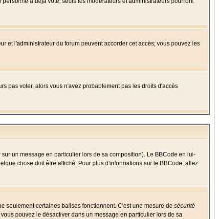
e personne a déjà voté, seuls les modérateurs et administrateurs pourront
ateur et l'administrateur du forum peuvent accorder cet accès; vous pouvez les
ours pas voter, alors vous n'avez probablement pas les droits d'accès
r sur un message en particulier lors de sa composition). Le BBCode en lui-
uelque chose doit être affiché. Pour plus d'informations sur le BBCode, allez
 que seulement certaines balises fonctionnent. C'est une mesure de
sécurité
, vous pouvez le désactiver dans un message en particulier lors de sa