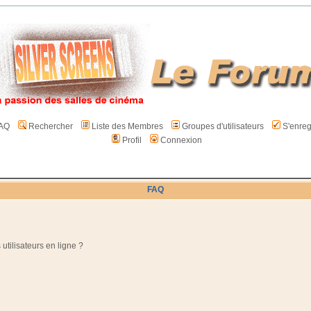
AQ
Rechercher
Liste des Membres
Groupes d'utilisateurs
S'enreg
Profil
Connexion
FAQ
utilisateurs en ligne ?