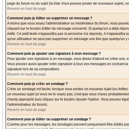
page du forum ou du sujet (la liste
Vous pouvez poster de nouveaux sujets, vou
Revenir en haut de page
Comment puis-je éditer ou supprimer un message ?
A moins que vous soyez l'administrateur ou modérateur du forum, vous pouvez
cliquant sur le bouton
Editer
du message concerné. Si quelqu'un a déjà répondu
édité. Ce petit texte n'apparaîtra pas si personne n'a répondu, il n'apparaîtra
qu'un utilisateur ne peut pas supprimer un message une fois que quelqu'un y
Revenir en haut de page
Comment puis-je ajouter une signature à mon message ?
Pour ajouter une signature à un message, vous devez d'abord en créer une, en
Vous pouvez aussi ajouter votre signature à tous vos messages en cochant la 
signature lors de sa composition).
Revenir en haut de page
Comment puis-je créer un sondage ?
Créer un sondage est facile; lorsque vous postez un nouveau sujet (ou éditez l
un nouveau sujet
(si vous ne le voyez pas, c'est que vous n'avez probablement
champ approprié puis cliquez sur le bouton
Ajouter l'option
. Vous pouvez égale
l'administrateur du forum).
Revenir en haut de page
Comment puis-je éditer ou supprimer un sondage ?
Comme pour les messages, les sondages peuvent uniquement être édités par le p