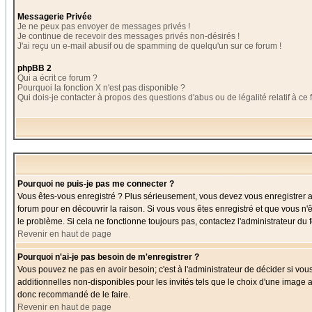
Messagerie Privée
Je ne peux pas envoyer de messages privés !
Je continue de recevoir des messages privés non-désirés !
J'ai reçu un e-mail abusif ou de spamming de quelqu'un sur ce forum !
phpBB 2
Qui a écrit ce forum ?
Pourquoi la fonction X n'est pas disponible ?
Qui dois-je contacter à propos des questions d'abus ou de légalité relatif à ce
Pourquoi ne puis-je pas me connecter ?
Vous êtes-vous enregistré ? Plus sérieusement, vous devez vous enregistrer af
forum pour en découvrir la raison. Si vous vous êtes enregistré et que vous n'ê
le problème. Si cela ne fonctionne toujours pas, contactez l'administrateur du f
Revenir en haut de page
Pourquoi n'ai-je pas besoin de m'enregistrer ?
Vous pouvez ne pas en avoir besoin; c'est à l'administrateur de décider si vo
additionnelles non-disponibles pour les invités tels que le choix d'une image av
donc recommandé de le faire.
Revenir en haut de page