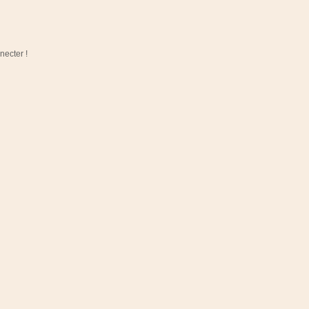
necter !