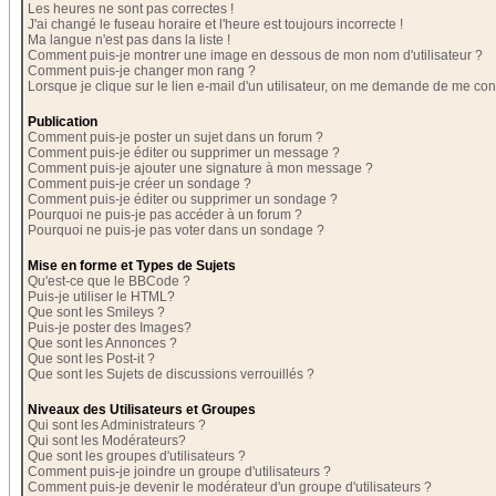
Les heures ne sont pas correctes !
J'ai changé le fuseau horaire et l'heure est toujours incorrecte !
Ma langue n'est pas dans la liste !
Comment puis-je montrer une image en dessous de mon nom d'utilisateur ?
Comment puis-je changer mon rang ?
Lorsque je clique sur le lien e-mail d'un utilisateur, on me demande de me con
Publication
Comment puis-je poster un sujet dans un forum ?
Comment puis-je éditer ou supprimer un message ?
Comment puis-je ajouter une signature à mon message ?
Comment puis-je créer un sondage ?
Comment puis-je éditer ou supprimer un sondage ?
Pourquoi ne puis-je pas accéder à un forum ?
Pourquoi ne puis-je pas voter dans un sondage ?
Mise en forme et Types de Sujets
Qu'est-ce que le BBCode ?
Puis-je utiliser le HTML?
Que sont les Smileys ?
Puis-je poster des Images?
Que sont les Annonces ?
Que sont les Post-it ?
Que sont les Sujets de discussions verrouillés ?
Niveaux des Utilisateurs et Groupes
Qui sont les Administrateurs ?
Qui sont les Modérateurs?
Que sont les groupes d'utilisateurs ?
Comment puis-je joindre un groupe d'utilisateurs ?
Comment puis-je devenir le modérateur d'un groupe d'utilisateurs ?