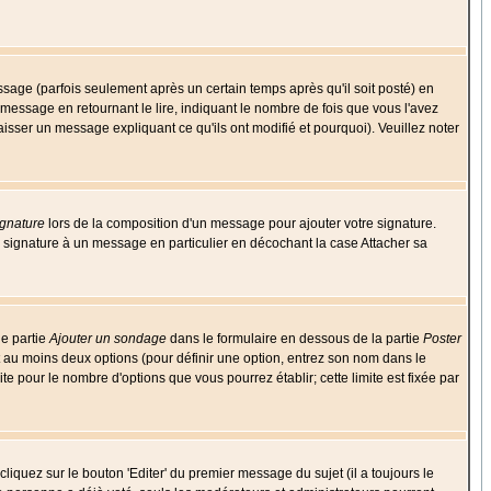
ge (parfois seulement après un certain temps après qu'il soit posté) en
ssage en retournant le lire, indiquant le nombre de fois que vous l'avez
aisser un message expliquant ce qu'ils ont modifié et pourquoi). Veuillez noter
ignature
lors de la composition d'un message pour ajouter votre signature.
 signature à un message en particulier en décochant la case Attacher sa
ne partie
Ajouter un sondage
dans le formulaire en dessous de la partie
Poster
t au moins deux options (pour définir une option, entrez son nom dans le
te pour le nombre d'options que vous pourrez établir; cette limite est fixée par
quez sur le bouton 'Editer' du premier message du sujet (il a toujours le