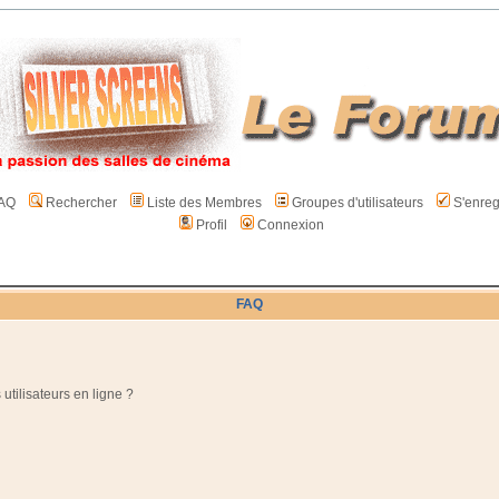
AQ
Rechercher
Liste des Membres
Groupes d'utilisateurs
S'enreg
Profil
Connexion
FAQ
utilisateurs en ligne ?