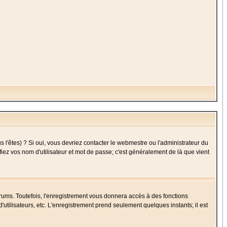
l'êtes) ? Si oui, vous devriez contacter le webmestre ou l'administrateur du
fiez vos nom d'utilisateur et mot de passe; c'est généralement de là que vient
rums. Toutefois, l'enregistrement vous donnera accès à des fonctions
'utilisateurs, etc. L'enregistrement prend seulement quelques instants; il est