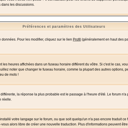
 dans les discussions.
Préférences et paramètres des Utilisateurs
 données. Pour les modifier, cliquez sur le lien
Profil
(généralement en haut des pag
 les heures affichées dans un fuseau horaire différent du vôtre. Si c'est le cas, vo
uillez noter que changer le fuseau horaire, comme la plupart des autres options, peu
jeu de mots !
s différente, la réponse la plus probable est le passage à l'heure d'été. Le forum n'a
 réelle.
 installé votre langage sur le forum, ou que soit quelqu'un n'a pas encore traduit c
ez-vous alors libre de créer une nouvelle traduction. Plus d'informations peuvent êtr