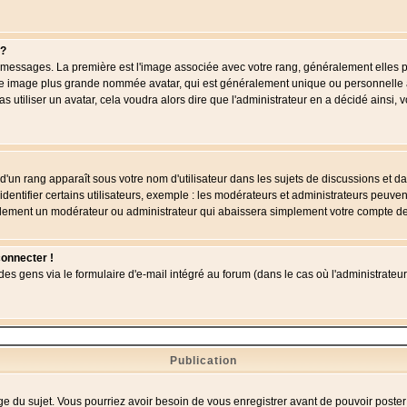
 ?
des messages. La première est l'image associée avec votre rang, généralement elles
une image plus grande nommée avatar, qui est généralement unique ou personnelle à c
as utiliser un avatar, cela voudra alors dire que l'administrateur en a décidé ains
d'un rang apparaît sous votre nom d'utilisateur dans les sujets de discussions et dans
tifier certains utilisateurs, exemple : les modérateurs et administrateurs peuvent 
bablement un modérateur ou administrateur qui abaissera simplement votre compte d
connecter !
 gens via le formulaire d'e-mail intégré au forum (dans le cas où l'administrateur aur
Publication
age du sujet. Vous pourriez avoir besoin de vous enregistrer avant de pouvoir poster