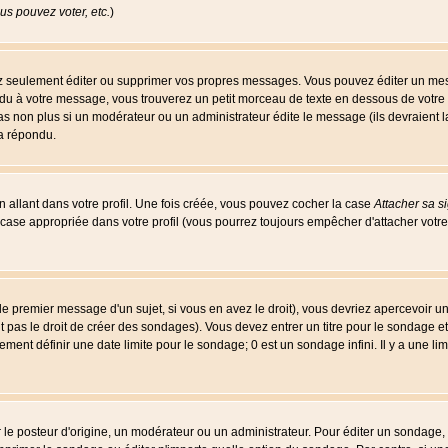
s pouvez voter, etc.
)
 seulement éditer ou supprimer vos propres messages. Vous pouvez éditer un messa
 à votre message, vous trouverez un petit morceau de texte en dessous de votre me
 pas non plus si un modérateur ou un administrateur édite le message (ils devraient l
 a répondu.
 allant dans votre profil. Une fois créée, vous pouvez cocher la case
Attacher sa s
case appropriée dans votre profil (vous pourrez toujours empêcher d'attacher votre
e premier message d'un sujet, si vous en avez le droit), vous devriez apercevoir u
 pas le droit de créer des sondages). Vous devez entrer un titre pour le sondage e
ment définir une date limite pour le sondage; 0 est un sondage infini. Il y a une limi
osteur d'origine, un modérateur ou un administrateur. Pour éditer un sondage, cli