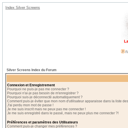
Index Silver Screens
F
Silver Screens Index du Forum
Connexion et Enregistrement
Pourquoi ne puis-je pas me connecter ?
Pourquoi n'ai-je pas besoin de m'enregistrer ?
Pourquoi suis-je déconnecté automatiquement ?
Comment puis-je éviter que mon nom d'utilisateur apparaisse dans la liste des 
J'ai perdu mon mot de passe !
Je me suis inscrit mais ne peux pas me connecter !
Je me suis enregistré dans le passé, mais ne peux plus me connecter ?!
Préférences et paramètres des Utilisateurs
Comment puis-je changer mes préférences ?