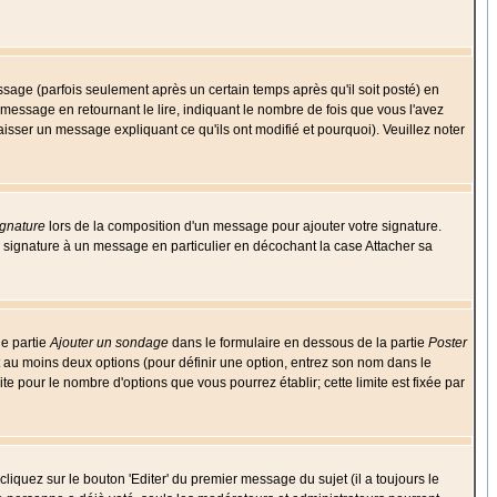
ge (parfois seulement après un certain temps après qu'il soit posté) en
ssage en retournant le lire, indiquant le nombre de fois que vous l'avez
aisser un message expliquant ce qu'ils ont modifié et pourquoi). Veuillez noter
ignature
lors de la composition d'un message pour ajouter votre signature.
 signature à un message en particulier en décochant la case Attacher sa
ne partie
Ajouter un sondage
dans le formulaire en dessous de la partie
Poster
t au moins deux options (pour définir une option, entrez son nom dans le
te pour le nombre d'options que vous pourrez établir; cette limite est fixée par
quez sur le bouton 'Editer' du premier message du sujet (il a toujours le