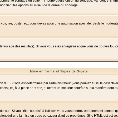
primer le sondage ou éditer n'importe quelle option du sondage. Par contre, si un
 modifiant les options au milieu de la durée du sondage.
r voir, lire, poster, etc. vous devez avoir une autorisation spéciale. Seuls le modér
 le trucage des résultats). Si vous vous êtes enregistré et que vous ne pouvez touj
Mise en forme et Types de Sujets
ion du BBCode est déterminée par l'administrateur (vous pouvez aussi le désactive
ts [ et ] à la place de < et >, et offrent un meilleur contrôle sur la manière dont q
t dessus. Si vous êtes autorisé à l'utiliser, vous vous rendrez certainement compte
raient détruire la mise en page ou causer d'autres problèmes. Si le HTML est activé