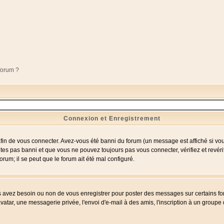
 forum ?
Connexion et Enregistrement
in de vous connecter. Avez-vous été banni du forum (un message est affiché si vous 
tes pas banni et que vous ne pouvez toujours pas vous connecter, vérifiez et revéri
orum; il se peut que le forum ait été mal configuré.
us avez besoin ou non de vous enregistrer pour poster des messages sur certains fo
atar, une messagerie privée, l'envoi d'e-mail à des amis, l'inscription à un groupe d