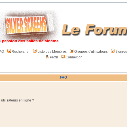
AQ
Rechercher
Liste des Membres
Groupes d'utilisateurs
S'enreg
Profil
Connexion
FAQ
utilisateurs en ligne ?