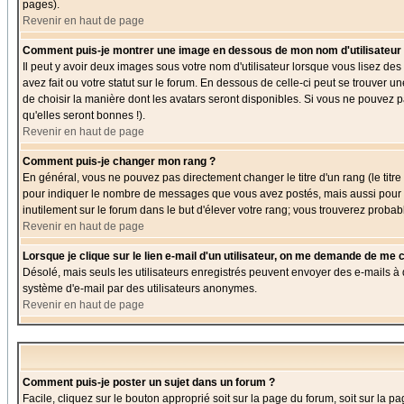
pages).
Revenir en haut de page
Comment puis-je montrer une image en dessous de mon nom d'utilisateur
Il peut y avoir deux images sous votre nom d'utilisateur lorsque vous lisez 
avez fait ou votre statut sur le forum. En dessous de celle-ci peut se trouver 
de choisir la manière dont les avatars seront disponibles. Si vous ne pouvez p
qu'elles seront bonnes !).
Revenir en haut de page
Comment puis-je changer mon rang ?
En général, vous ne pouvez pas directement changer le titre d'un rang (le titre 
pour indiquer le nombre de messages que vous avez postés, mais aussi pour iden
inutilement sur le forum dans le but d'élever votre rang; vous trouverez pro
Revenir en haut de page
Lorsque je clique sur le lien e-mail d'un utilisateur, on me demande de me 
Désolé, mais seuls les utilisateurs enregistrés peuvent envoyer des e-mails à des
système d'e-mail par des utilisateurs anonymes.
Revenir en haut de page
Comment puis-je poster un sujet dans un forum ?
Facile, cliquez sur le bouton approprié soit sur la page du forum, soit sur la p