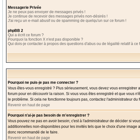
Messagerie Privée
Je ne peux pas envoyer de messages privés !
Je continue de recevoir des messages privés non-désirés !
J'ai reçu un e-mail abusif ou de spamming de quelqu'un sur ce forum !
phpBB 2
Qui a écrit ce forum ?
Pourquoi la fonction X n'est pas disponible ?
Qui dois-je contacter à propos des questions d'abus ou de légalité relatif à ce
Pourquoi ne puis-je pas me connecter ?
Vous êtes-vous enregistré ? Plus sérieusement, vous devez vous enregistrer af
forum pour en découvrir la raison. Si vous vous êtes enregistré et que vous n'ê
le problème. Si cela ne fonctionne toujours pas, contactez l'administrateur du f
Revenir en haut de page
Pourquoi n'ai-je pas besoin de m'enregistrer ?
Vous pouvez ne pas en avoir besoin; c'est à l'administrateur de décider si vo
additionnelles non-disponibles pour les invités tels que le choix d'une image av
donc recommandé de le faire.
Revenir en haut de page