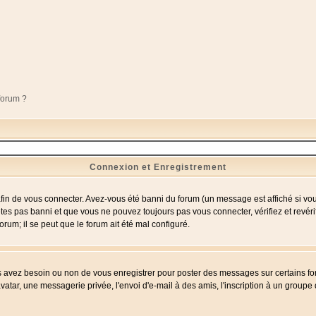
 forum ?
Connexion et Enregistrement
in de vous connecter. Avez-vous été banni du forum (un message est affiché si vous 
tes pas banni et que vous ne pouvez toujours pas vous connecter, vérifiez et revéri
orum; il se peut que le forum ait été mal configuré.
us avez besoin ou non de vous enregistrer pour poster des messages sur certains fo
atar, une messagerie privée, l'envoi d'e-mail à des amis, l'inscription à un groupe d