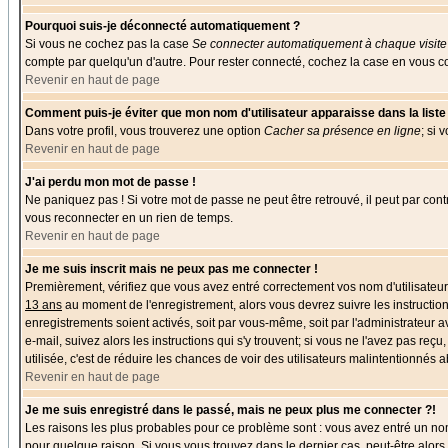
Pourquoi suis-je déconnecté automatiquement ?
Si vous ne cochez pas la case
Se connecter automatiquement à chaque visite
compte par quelqu'un d'autre. Pour rester connecté, cochez la case en vous co
Revenir en haut de page
Comment puis-je éviter que mon nom d'utilisateur apparaisse dans la liste d
Dans votre profil, vous trouverez une option
Cacher sa présence en ligne
; si 
Revenir en haut de page
J'ai perdu mon mot de passe !
Ne paniquez pas ! Si votre mot de passe ne peut être retrouvé, il peut par contr
vous reconnecter en un rien de temps.
Revenir en haut de page
Je me suis inscrit mais ne peux pas me connecter !
Premièrement, vérifiez que vous avez entré correctement vos nom d'utilisateur e
13 ans
au moment de l'enregistrement, alors vous devrez suivre les instruction
enregistrements soient activés, soit par vous-même, soit par l'administrateur 
e-mail, suivez alors les instructions qui s'y trouvent; si vous ne l'avez pas reç
utilisée, c'est de réduire les chances de voir des utilisateurs malintentionné
Revenir en haut de page
Je me suis enregistré dans le passé, mais ne peux plus me connecter ?!
Les raisons les plus probables pour ce problème sont : vous avez entré un nom 
pour quelque raison. Si vous vous trouvez dans le dernier cas, peut-être alors 