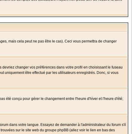
es, mais cela peut ne pas être le cas). Ceci vous permettra de changer
us devriez changer vos préférences dans votre profil en choisissant le fuseau
t uniquement être effectué par les utilisateurs enregistrés. Donc, si vous
 pas été conçu pour gérer le changement entre l'heure d'hiver et l'heure d'été;
e forum dans votre langue. Essayez de demander à l'administrateur du forum s'il
e trouvées sur le site web du groupe phpBB (allez voir le lien en bas des