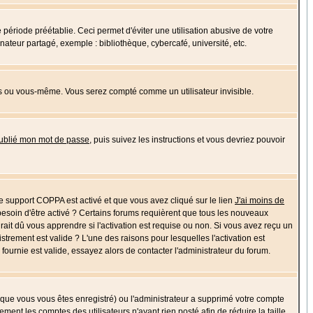
riode préétablie. Ceci permet d'éviter une utilisation abusive de votre
teur partagé, exemple : bibliothèque, cybercafé, université, etc.
s ou vous-même. Vous serez compté comme un utilisateur invisible.
oublié mon mot de passe
, puis suivez les instructions et vous devriez pouvoir
 le support COPPA est activé et que vous avez cliqué sur le lien
J'ai moins de
besoin d'être activé ? Certains forums requièrent que tous les nouveaux
ait dû vous apprendre si l'activation est requise ou non. Si vous avez reçu un
istrement est valide ? L'une des raisons pour lesquelles l'activation est
ournie est valide, essayez alors de contacter l'administrateur du forum.
rsque vous vous êtes enregistré) ou l'administrateur a supprimé votre compte
ment les comptes des utilisateurs n'ayant rien posté afin de réduire la taille