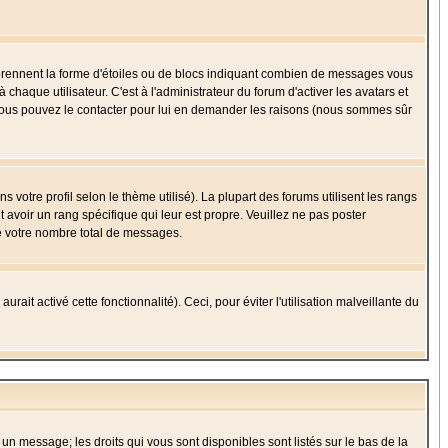
 prennent la forme d'étoiles ou de blocs indiquant combien de messages vous
haque utilisateur. C'est à l'administrateur du forum d'activer les avatars et
i, vous pouvez le contacter pour lui en demander les raisons (nous sommes sûr
 votre profil selon le thème utilisé). La plupart des forums utilisent les rangs
avoir un rang spécifique qui leur est propre. Veuillez ne pas poster
e votre nombre total de messages.
ait activé cette fonctionnalité). Ceci, pour éviter l'utilisation malveillante du
 un message; les droits qui vous sont disponibles sont listés sur le bas de la