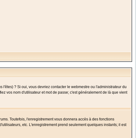
l'êtes) ? Si oui, vous devriez contacter le webmestre ou l'administrateur du
fiez vos nom d'utilisateur et mot de passe; c'est généralement de là que vient
rums. Toutefois, l'enregistrement vous donnera accès à des fonctions
'utilisateurs, etc. L'enregistrement prend seulement quelques instants; il est