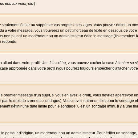
s pouvez voter, etc.
)
 seulement éditer ou supprimer vos propres messages. Vous pouvez éditer un messa
 à votre message, vous trouverez un petit morceau de texte en dessous de votre me
 pas non plus si un modérateur ou un administrateur édite le message (ils devraient l
 a répondu.
 allant dans votre profil. Une fois créée, vous pouvez cocher la case
Attacher sa s
case appropriée dans votre profil (vous pourrez toujours empêcher d'attacher votre
e premier message d'un sujet, si vous en avez le droit), vous devriez apercevoir u
 pas le droit de créer des sondages). Vous devez entrer un titre pour le sondage e
ment définir une date limite pour le sondage; 0 est un sondage infini. Il y a une limi
osteur d'origine, un modérateur ou un administrateur. Pour éditer un sondage, cli