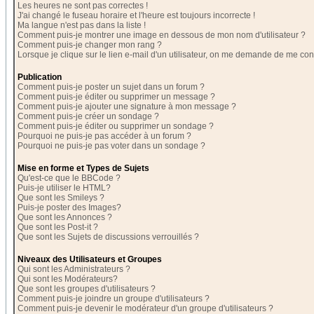
Les heures ne sont pas correctes !
J'ai changé le fuseau horaire et l'heure est toujours incorrecte !
Ma langue n'est pas dans la liste !
Comment puis-je montrer une image en dessous de mon nom d'utilisateur ?
Comment puis-je changer mon rang ?
Lorsque je clique sur le lien e-mail d'un utilisateur, on me demande de me con
Publication
Comment puis-je poster un sujet dans un forum ?
Comment puis-je éditer ou supprimer un message ?
Comment puis-je ajouter une signature à mon message ?
Comment puis-je créer un sondage ?
Comment puis-je éditer ou supprimer un sondage ?
Pourquoi ne puis-je pas accéder à un forum ?
Pourquoi ne puis-je pas voter dans un sondage ?
Mise en forme et Types de Sujets
Qu'est-ce que le BBCode ?
Puis-je utiliser le HTML?
Que sont les Smileys ?
Puis-je poster des Images?
Que sont les Annonces ?
Que sont les Post-it ?
Que sont les Sujets de discussions verrouillés ?
Niveaux des Utilisateurs et Groupes
Qui sont les Administrateurs ?
Qui sont les Modérateurs?
Que sont les groupes d'utilisateurs ?
Comment puis-je joindre un groupe d'utilisateurs ?
Comment puis-je devenir le modérateur d'un groupe d'utilisateurs ?