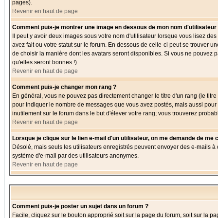
pages).
Revenir en haut de page
Comment puis-je montrer une image en dessous de mon nom d'utilisateur
Il peut y avoir deux images sous votre nom d'utilisateur lorsque vous lisez 
avez fait ou votre statut sur le forum. En dessous de celle-ci peut se trouver 
de choisir la manière dont les avatars seront disponibles. Si vous ne pouvez p
qu'elles seront bonnes !).
Revenir en haut de page
Comment puis-je changer mon rang ?
En général, vous ne pouvez pas directement changer le titre d'un rang (le titre 
pour indiquer le nombre de messages que vous avez postés, mais aussi pour iden
inutilement sur le forum dans le but d'élever votre rang; vous trouverez pro
Revenir en haut de page
Lorsque je clique sur le lien e-mail d'un utilisateur, on me demande de me 
Désolé, mais seuls les utilisateurs enregistrés peuvent envoyer des e-mails à des
système d'e-mail par des utilisateurs anonymes.
Revenir en haut de page
Comment puis-je poster un sujet dans un forum ?
Facile, cliquez sur le bouton approprié soit sur la page du forum, soit sur la p