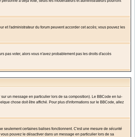
e personne a déjà voté, seuls les modérateurs et administrateurs pourront
ateur et l'administrateur du forum peuvent accorder cet accès; vous pouvez les
ours pas voter, alors vous n'avez probablement pas les droits d'accès
r sur un message en particulier lors de sa composition). Le BBCode en lui-
uelque chose doit être affiché. Pour plus d'informations sur le BBCode, allez
 que seulement certaines balises fonctionnent. C'est une mesure de
sécurité
, vous pouvez le désactiver dans un message en particulier lors de sa