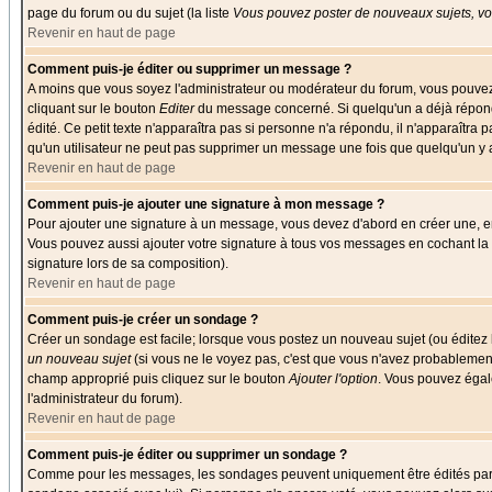
page du forum ou du sujet (la liste
Vous pouvez poster de nouveaux sujets, vou
Revenir en haut de page
Comment puis-je éditer ou supprimer un message ?
A moins que vous soyez l'administrateur ou modérateur du forum, vous pouvez
cliquant sur le bouton
Editer
du message concerné. Si quelqu'un a déjà répondu
édité. Ce petit texte n'apparaîtra pas si personne n'a répondu, il n'apparaîtra
qu'un utilisateur ne peut pas supprimer un message une fois que quelqu'un y
Revenir en haut de page
Comment puis-je ajouter une signature à mon message ?
Pour ajouter une signature à un message, vous devez d'abord en créer une, en
Vous pouvez aussi ajouter votre signature à tous vos messages en cochant la 
signature lors de sa composition).
Revenir en haut de page
Comment puis-je créer un sondage ?
Créer un sondage est facile; lorsque vous postez un nouveau sujet (ou éditez l
un nouveau sujet
(si vous ne le voyez pas, c'est que vous n'avez probablement
champ approprié puis cliquez sur le bouton
Ajouter l'option
. Vous pouvez égale
l'administrateur du forum).
Revenir en haut de page
Comment puis-je éditer ou supprimer un sondage ?
Comme pour les messages, les sondages peuvent uniquement être édités par le p