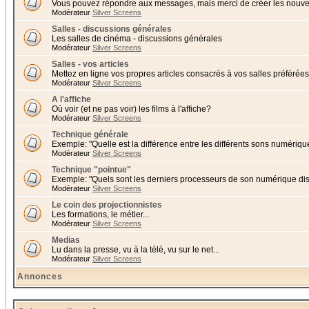
Vous pouvez répondre aux messages, mais merci de créer les nouvea
Modérateur
Silver Screens
Salles - discussions générales
Les salles de cinéma - discussions générales
Modérateur
Silver Screens
Salles - vos articles
Mettez en ligne vos propres articles consacrés à vos salles préférées 
Modérateur
Silver Screens
A l'affiche
Où voir (et ne pas voir) les films à l'affiche?
Modérateur
Silver Screens
Technique générale
Exemple: "Quelle est la différence entre les différents sons numériqu
Modérateur
Silver Screens
Technique "pointue"
Exemple: "Quels sont les derniers processeurs de son numérique di
Modérateur
Silver Screens
Le coin des projectionnistes
Les formations, le métier...
Modérateur
Silver Screens
Medias
Lu dans la presse, vu à la télé, vu sur le net...
Modérateur
Silver Screens
Annonces