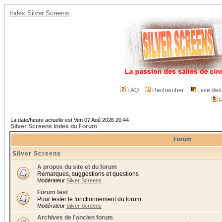
Index Silver Screens
FAQ
Rechercher
Liste de
P
La date/heure actuelle est Ven 07 Aoû 2026 20:44
Silver Screens Index du Forum
Forum
Silver Screens
A propos du site et du forum
Remarques, suggestions et questions
Modérateur
Silver Screens
Forum test
Pour tester le fonctionnement du forum
Modérateur
Silver Screens
Archives de l'ancien forum