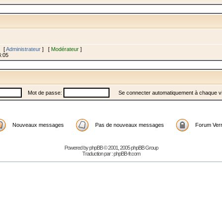
s [
Administrateur
] [
Modérateur
]
4:05
Mot de passe:
Se connecter automatiquement à chaque vi
Nouveaux messages
Pas de nouveaux messages
Forum Verro
Powered by
phpBB
© 2001, 2005 phpBB Group
Traduction par :
phpBB-fr.com