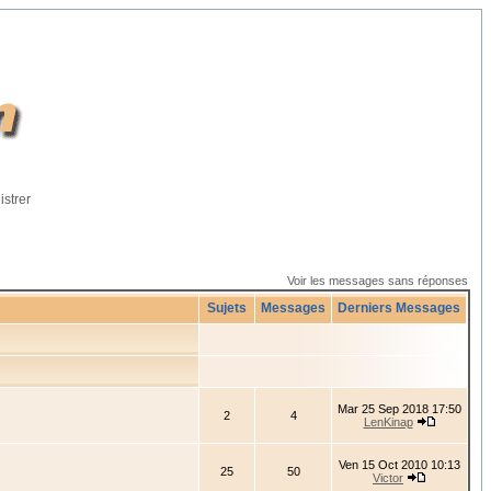
istrer
Voir les messages sans réponses
Sujets
Messages
Derniers Messages
Mar 25 Sep 2018 17:50
2
4
LenKinap
Ven 15 Oct 2010 10:13
25
50
Victor