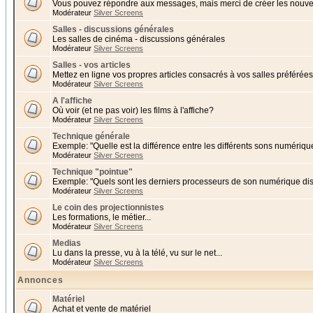
Vous pouvez répondre aux messages, mais merci de créer les nouvea
Modérateur
Silver Screens
Salles - discussions générales
Les salles de cinéma - discussions générales
Modérateur
Silver Screens
Salles - vos articles
Mettez en ligne vos propres articles consacrés à vos salles préférées 
Modérateur
Silver Screens
A l'affiche
Où voir (et ne pas voir) les films à l'affiche?
Modérateur
Silver Screens
Technique générale
Exemple: "Quelle est la différence entre les différents sons numériqu
Modérateur
Silver Screens
Technique "pointue"
Exemple: "Quels sont les derniers processeurs de son numérique di
Modérateur
Silver Screens
Le coin des projectionnistes
Les formations, le métier...
Modérateur
Silver Screens
Medias
Lu dans la presse, vu à la télé, vu sur le net...
Modérateur
Silver Screens
Annonces
Matériel
Achat et vente de matériel