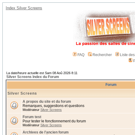
Index Silver Screens
FAQ
Rechercher
Liste de
P
La date/heure actuelle est Sam 08 Aoû 2026 8:11
Silver Screens Index du Forum
Forum
Silver Screens
A propos du site et du forum
Remarques, suggestions et questions
Modérateur
Silver Screens
Forum test
Pour tester le fonctionnement du forum
Modérateur
Silver Screens
Archives de l'ancien forum