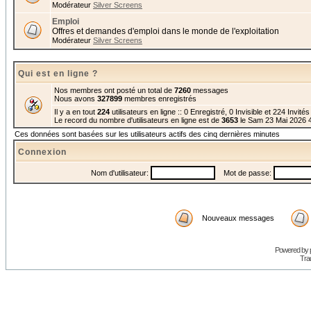
Modérateur
Silver Screens
Emploi
Offres et demandes d'emploi dans le monde de l'exploitation
Modérateur
Silver Screens
Qui est en ligne ?
Nos membres ont posté un total de
7260
messages
Nous avons
327899
membres enregistrés
Il y a en tout
224
utilisateurs en ligne :: 0 Enregistré, 0 Invisible et 224 Invité
Le record du nombre d'utilisateurs en ligne est de
3653
le Sam 23 Mai 2026 
Ces données sont basées sur les utilisateurs actifs des cinq dernières minutes
Connexion
Nom d'utilisateur:
Mot de passe:
Nouveaux messages
Powered by
Trad