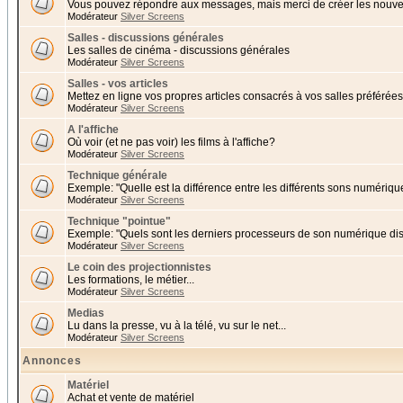
Vous pouvez répondre aux messages, mais merci de créer les nouvea
Modérateur
Silver Screens
Salles - discussions générales
Les salles de cinéma - discussions générales
Modérateur
Silver Screens
Salles - vos articles
Mettez en ligne vos propres articles consacrés à vos salles préférées 
Modérateur
Silver Screens
A l'affiche
Où voir (et ne pas voir) les films à l'affiche?
Modérateur
Silver Screens
Technique générale
Exemple: "Quelle est la différence entre les différents sons numériqu
Modérateur
Silver Screens
Technique "pointue"
Exemple: "Quels sont les derniers processeurs de son numérique di
Modérateur
Silver Screens
Le coin des projectionnistes
Les formations, le métier...
Modérateur
Silver Screens
Medias
Lu dans la presse, vu à la télé, vu sur le net...
Modérateur
Silver Screens
Annonces
Matériel
Achat et vente de matériel