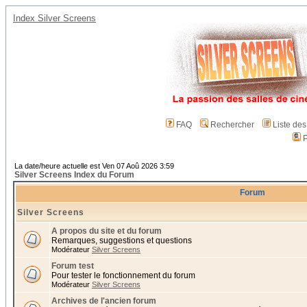
Index Silver Screens
FAQ
Rechercher
Liste de
P
La date/heure actuelle est Ven 07 Aoû 2026 3:59
Silver Screens Index du Forum
Forum
Silver Screens
A propos du site et du forum
Remarques, suggestions et questions
Modérateur
Silver Screens
Forum test
Pour tester le fonctionnement du forum
Modérateur
Silver Screens
Archives de l'ancien forum