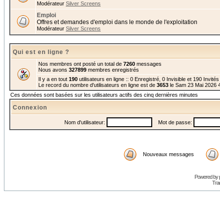
Modérateur
Silver Screens
Emploi
Offres et demandes d'emploi dans le monde de l'exploitation
Modérateur
Silver Screens
Qui est en ligne ?
Nos membres ont posté un total de
7260
messages
Nous avons
327899
membres enregistrés
Il y a en tout
190
utilisateurs en ligne :: 0 Enregistré, 0 Invisible et 190 Invité
Le record du nombre d'utilisateurs en ligne est de
3653
le Sam 23 Mai 2026 
Ces données sont basées sur les utilisateurs actifs des cinq dernières minutes
Connexion
Nom d'utilisateur:
Mot de passe:
Nouveaux messages
Powered by
Trad