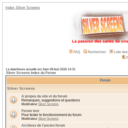
Index Silver Screens
FAQ
Rechercher
Liste de
P
La date/heure actuelle est Sam 08 Aoû 2026 14:31
Silver Screens Index du Forum
Forum
Silver Screens
A propos du site et du forum
Remarques, suggestions et questions
Modérateur
Silver Screens
Forum test
Pour tester le fonctionnement du forum
Modérateur
Silver Screens
Archives de l'ancien forum