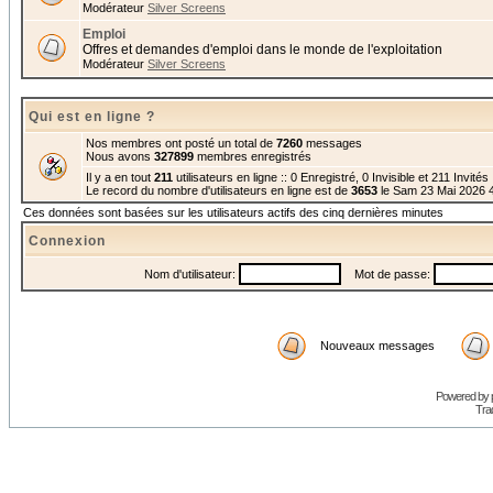
Modérateur
Silver Screens
Emploi
Offres et demandes d'emploi dans le monde de l'exploitation
Modérateur
Silver Screens
Qui est en ligne ?
Nos membres ont posté un total de
7260
messages
Nous avons
327899
membres enregistrés
Il y a en tout
211
utilisateurs en ligne :: 0 Enregistré, 0 Invisible et 211 Invité
Le record du nombre d'utilisateurs en ligne est de
3653
le Sam 23 Mai 2026 
Ces données sont basées sur les utilisateurs actifs des cinq dernières minutes
Connexion
Nom d'utilisateur:
Mot de passe:
Nouveaux messages
Powered by
Trad