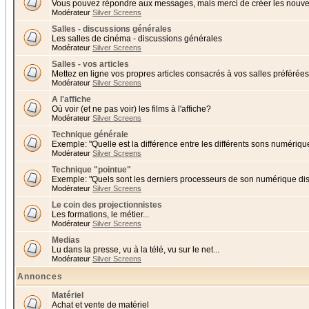
Vous pouvez répondre aux messages, mais merci de créer les nouvea
Modérateur
Silver Screens
Salles - discussions générales
Les salles de cinéma - discussions générales
Modérateur
Silver Screens
Salles - vos articles
Mettez en ligne vos propres articles consacrés à vos salles préférées 
Modérateur
Silver Screens
A l'affiche
Où voir (et ne pas voir) les films à l'affiche?
Modérateur
Silver Screens
Technique générale
Exemple: "Quelle est la différence entre les différents sons numériqu
Modérateur
Silver Screens
Technique "pointue"
Exemple: "Quels sont les derniers processeurs de son numérique di
Modérateur
Silver Screens
Le coin des projectionnistes
Les formations, le métier...
Modérateur
Silver Screens
Medias
Lu dans la presse, vu à la télé, vu sur le net...
Modérateur
Silver Screens
Annonces
Matériel
Achat et vente de matériel