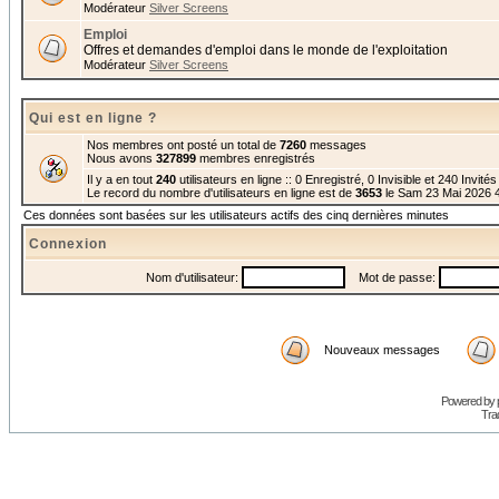
Modérateur
Silver Screens
Emploi
Offres et demandes d'emploi dans le monde de l'exploitation
Modérateur
Silver Screens
Qui est en ligne ?
Nos membres ont posté un total de
7260
messages
Nous avons
327899
membres enregistrés
Il y a en tout
240
utilisateurs en ligne :: 0 Enregistré, 0 Invisible et 240 Invité
Le record du nombre d'utilisateurs en ligne est de
3653
le Sam 23 Mai 2026 
Ces données sont basées sur les utilisateurs actifs des cinq dernières minutes
Connexion
Nom d'utilisateur:
Mot de passe:
Nouveaux messages
Powered by
Trad