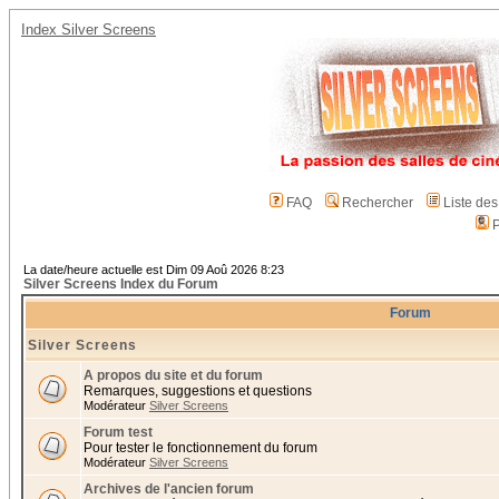
Index Silver Screens
FAQ
Rechercher
Liste de
P
La date/heure actuelle est Dim 09 Aoû 2026 8:23
Silver Screens Index du Forum
Forum
Silver Screens
A propos du site et du forum
Remarques, suggestions et questions
Modérateur
Silver Screens
Forum test
Pour tester le fonctionnement du forum
Modérateur
Silver Screens
Archives de l'ancien forum