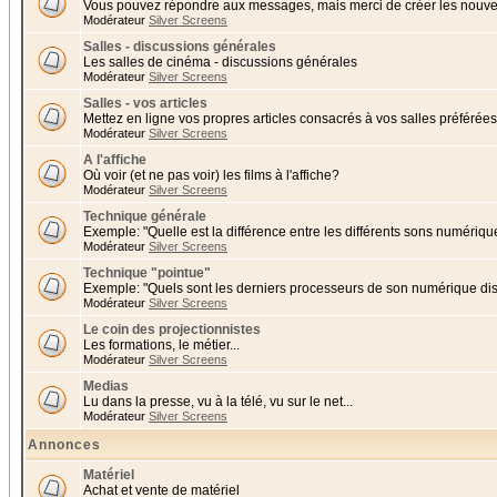
Vous pouvez répondre aux messages, mais merci de créer les nouvea
Modérateur
Silver Screens
Salles - discussions générales
Les salles de cinéma - discussions générales
Modérateur
Silver Screens
Salles - vos articles
Mettez en ligne vos propres articles consacrés à vos salles préférées 
Modérateur
Silver Screens
A l'affiche
Où voir (et ne pas voir) les films à l'affiche?
Modérateur
Silver Screens
Technique générale
Exemple: "Quelle est la différence entre les différents sons numériqu
Modérateur
Silver Screens
Technique "pointue"
Exemple: "Quels sont les derniers processeurs de son numérique di
Modérateur
Silver Screens
Le coin des projectionnistes
Les formations, le métier...
Modérateur
Silver Screens
Medias
Lu dans la presse, vu à la télé, vu sur le net...
Modérateur
Silver Screens
Annonces
Matériel
Achat et vente de matériel