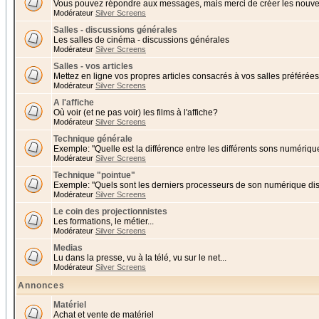
Vous pouvez répondre aux messages, mais merci de créer les nouvea
Modérateur
Silver Screens
Salles - discussions générales
Les salles de cinéma - discussions générales
Modérateur
Silver Screens
Salles - vos articles
Mettez en ligne vos propres articles consacrés à vos salles préférées 
Modérateur
Silver Screens
A l'affiche
Où voir (et ne pas voir) les films à l'affiche?
Modérateur
Silver Screens
Technique générale
Exemple: "Quelle est la différence entre les différents sons numériqu
Modérateur
Silver Screens
Technique "pointue"
Exemple: "Quels sont les derniers processeurs de son numérique di
Modérateur
Silver Screens
Le coin des projectionnistes
Les formations, le métier...
Modérateur
Silver Screens
Medias
Lu dans la presse, vu à la télé, vu sur le net...
Modérateur
Silver Screens
Annonces
Matériel
Achat et vente de matériel