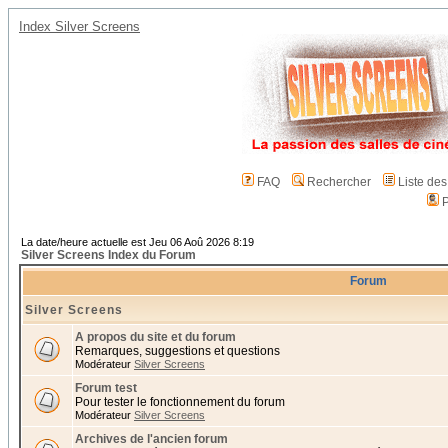
Index Silver Screens
FAQ
Rechercher
Liste de
P
La date/heure actuelle est Jeu 06 Aoû 2026 8:19
Silver Screens Index du Forum
Forum
Silver Screens
A propos du site et du forum
Remarques, suggestions et questions
Modérateur
Silver Screens
Forum test
Pour tester le fonctionnement du forum
Modérateur
Silver Screens
Archives de l'ancien forum