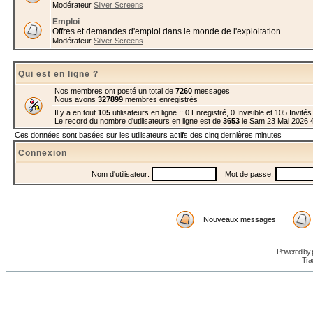
Modérateur
Silver Screens
Emploi
Offres et demandes d'emploi dans le monde de l'exploitation
Modérateur
Silver Screens
Qui est en ligne ?
Nos membres ont posté un total de
7260
messages
Nous avons
327899
membres enregistrés
Il y a en tout
105
utilisateurs en ligne :: 0 Enregistré, 0 Invisible et 105 Invité
Le record du nombre d'utilisateurs en ligne est de
3653
le Sam 23 Mai 2026 
Ces données sont basées sur les utilisateurs actifs des cinq dernières minutes
Connexion
Nom d'utilisateur:
Mot de passe:
Nouveaux messages
Powered by
Trad