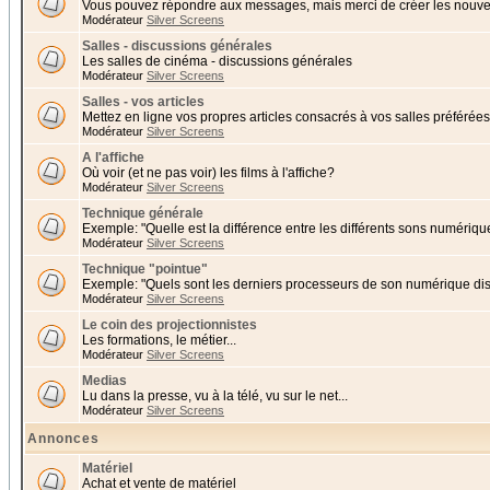
Vous pouvez répondre aux messages, mais merci de créer les nouvea
Modérateur
Silver Screens
Salles - discussions générales
Les salles de cinéma - discussions générales
Modérateur
Silver Screens
Salles - vos articles
Mettez en ligne vos propres articles consacrés à vos salles préférées 
Modérateur
Silver Screens
A l'affiche
Où voir (et ne pas voir) les films à l'affiche?
Modérateur
Silver Screens
Technique générale
Exemple: "Quelle est la différence entre les différents sons numériqu
Modérateur
Silver Screens
Technique "pointue"
Exemple: "Quels sont les derniers processeurs de son numérique di
Modérateur
Silver Screens
Le coin des projectionnistes
Les formations, le métier...
Modérateur
Silver Screens
Medias
Lu dans la presse, vu à la télé, vu sur le net...
Modérateur
Silver Screens
Annonces
Matériel
Achat et vente de matériel