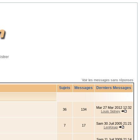
istrer
Voir les messages sans réponses
Sujets
Messages
Derniers Messages
Mar 27 Mar 2012 12:32
36
134
Louis Sidney
Sam 30 Juil 2005 21:21
7
17
LenKinap
Sam 11 Juil 2009 21:14