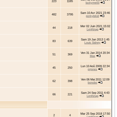
223
1165
luckyme00
Sam 10 Avr 2021 23:46
482
3795
porkylekid
Mer 02 Juin 2021 15:02
44
218
LenKinap
Sam 19 Jan 2013 1:45
83
639
Louis Sidney
Ven 31 Jan 2014 20:34
51
369
Max
Lun 10 Aoû 2009 22:34
45
250
prjones
Ven 06 Mai 2011 12:09
62
398
bonobo
Sam 24 Sep 2011 4:43
66
221
LenKinap
Mar 25 Sep 2018 17:50
2
4
LenKinap