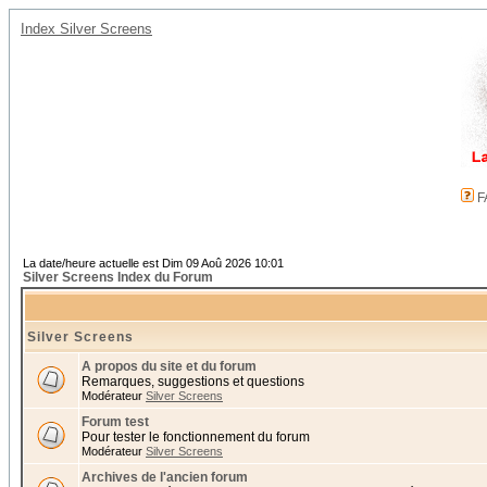
Index Silver Screens
F
La date/heure actuelle est Dim 09 Aoû 2026 10:01
Silver Screens Index du Forum
Silver Screens
A propos du site et du forum
Remarques, suggestions et questions
Modérateur
Silver Screens
Forum test
Pour tester le fonctionnement du forum
Modérateur
Silver Screens
Archives de l'ancien forum