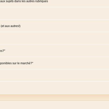
ux sujets dans les autres rubriques
(et aux autres!)
es?"
sponibles sur le marché?"