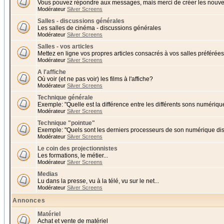
Vous pouvez répondre aux messages, mais merci de créer les nouvea
Modérateur
Silver Screens
Salles - discussions générales
Les salles de cinéma - discussions générales
Modérateur
Silver Screens
Salles - vos articles
Mettez en ligne vos propres articles consacrés à vos salles préférées 
Modérateur
Silver Screens
A l'affiche
Où voir (et ne pas voir) les films à l'affiche?
Modérateur
Silver Screens
Technique générale
Exemple: "Quelle est la différence entre les différents sons numériqu
Modérateur
Silver Screens
Technique "pointue"
Exemple: "Quels sont les derniers processeurs de son numérique di
Modérateur
Silver Screens
Le coin des projectionnistes
Les formations, le métier...
Modérateur
Silver Screens
Medias
Lu dans la presse, vu à la télé, vu sur le net...
Modérateur
Silver Screens
Annonces
Matériel
Achat et vente de matériel