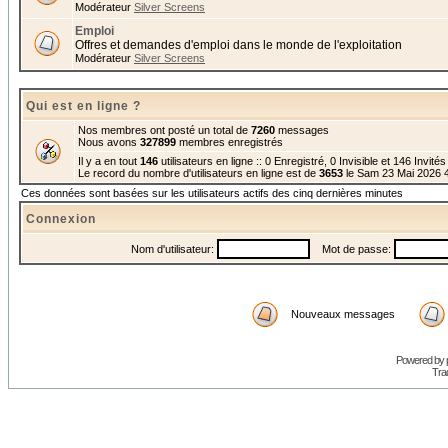
Modérateur
Silver Screens
Emploi
Offres et demandes d'emploi dans le monde de l'exploitation
Modérateur
Silver Screens
Qui est en ligne ?
Nos membres ont posté un total de
7260
messages
Nous avons
327899
membres enregistrés
Il y a en tout
146
utilisateurs en ligne :: 0 Enregistré, 0 Invisible et 146 Invité
Le record du nombre d'utilisateurs en ligne est de
3653
le Sam 23 Mai 2026 
Ces données sont basées sur les utilisateurs actifs des cinq dernières minutes
Connexion
Nom d'utilisateur:
Mot de passe:
Nouveaux messages
Powered by
Trad