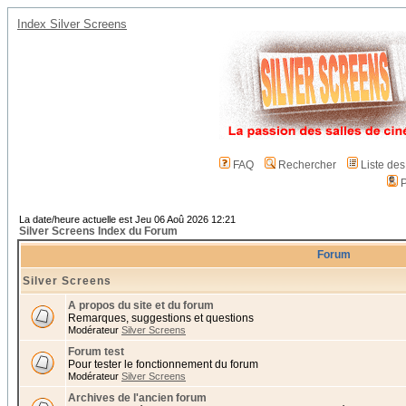
Index Silver Screens
FAQ
Rechercher
Liste de
P
La date/heure actuelle est Jeu 06 Aoû 2026 12:21
Silver Screens Index du Forum
Forum
Silver Screens
A propos du site et du forum
Remarques, suggestions et questions
Modérateur
Silver Screens
Forum test
Pour tester le fonctionnement du forum
Modérateur
Silver Screens
Archives de l'ancien forum