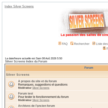
Index Silver Screens
FAQ
Rechercher
Liste de
P
La date/heure actuelle est Sam 08 Aoû 2026 5:50
Silver Screens Index du Forum
Forum
Silver Screens
A propos du site et du forum
Remarques, suggestions et questions
Modérateur
Silver Screens
Forum test
Pour tester le fonctionnement du forum
Modérateur
Silver Screens
Archives de l'ancien forum