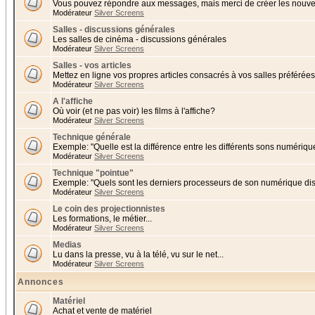
Vous pouvez répondre aux messages, mais merci de créer les nouvea
Modérateur
Silver Screens
Salles - discussions générales
Les salles de cinéma - discussions générales
Modérateur
Silver Screens
Salles - vos articles
Mettez en ligne vos propres articles consacrés à vos salles préférées 
Modérateur
Silver Screens
A l'affiche
Où voir (et ne pas voir) les films à l'affiche?
Modérateur
Silver Screens
Technique générale
Exemple: "Quelle est la différence entre les différents sons numériqu
Modérateur
Silver Screens
Technique "pointue"
Exemple: "Quels sont les derniers processeurs de son numérique di
Modérateur
Silver Screens
Le coin des projectionnistes
Les formations, le métier...
Modérateur
Silver Screens
Medias
Lu dans la presse, vu à la télé, vu sur le net...
Modérateur
Silver Screens
Annonces
Matériel
Achat et vente de matériel