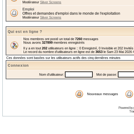
Modérateur
Silver Screens
Emploi
Offres et demandes d'emploi dans le monde de l'exploitation
Modérateur
Silver Screens
Qui est en ligne ?
Nos membres ont posté un total de
7260
messages
Nous avons
327899
membres enregistrés
Il y a en tout
202
utilisateurs en ligne :: 0 Enregistré, 0 Invisible et 202 Invité
Le record du nombre d'utilisateurs en ligne est de
3653
le Sam 23 Mai 2026 
Ces données sont basées sur les utilisateurs actifs des cinq dernières minutes
Connexion
Nom d'utilisateur:
Mot de passe:
Nouveaux messages
Powered by
Trad