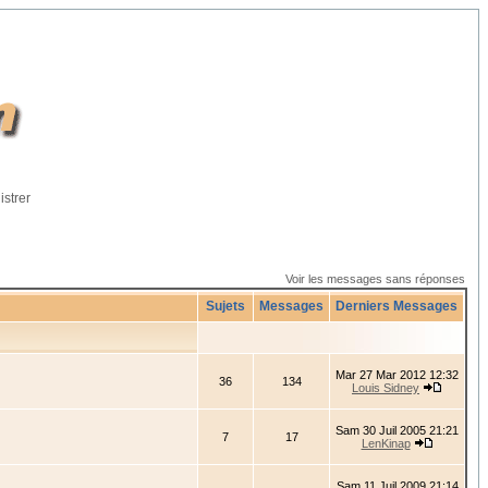
istrer
Voir les messages sans réponses
Sujets
Messages
Derniers Messages
Mar 27 Mar 2012 12:32
36
134
Louis Sidney
Sam 30 Juil 2005 21:21
7
17
LenKinap
Sam 11 Juil 2009 21:14