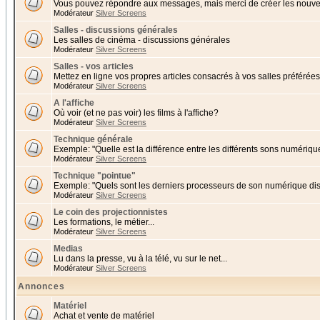
Vous pouvez répondre aux messages, mais merci de créer les nouvea
Modérateur
Silver Screens
Salles - discussions générales
Les salles de cinéma - discussions générales
Modérateur
Silver Screens
Salles - vos articles
Mettez en ligne vos propres articles consacrés à vos salles préférées 
Modérateur
Silver Screens
A l'affiche
Où voir (et ne pas voir) les films à l'affiche?
Modérateur
Silver Screens
Technique générale
Exemple: "Quelle est la différence entre les différents sons numériqu
Modérateur
Silver Screens
Technique "pointue"
Exemple: "Quels sont les derniers processeurs de son numérique di
Modérateur
Silver Screens
Le coin des projectionnistes
Les formations, le métier...
Modérateur
Silver Screens
Medias
Lu dans la presse, vu à la télé, vu sur le net...
Modérateur
Silver Screens
Annonces
Matériel
Achat et vente de matériel