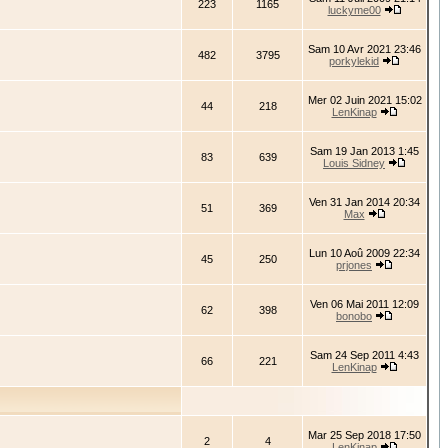
223
1165
luckyme00
Sam 10 Avr 2021 23:46
482
3795
porkylekid
Mer 02 Juin 2021 15:02
44
218
LenKinap
Sam 19 Jan 2013 1:45
83
639
Louis Sidney
Ven 31 Jan 2014 20:34
51
369
Max
Lun 10 Aoû 2009 22:34
45
250
prjones
Ven 06 Mai 2011 12:09
62
398
bonobo
Sam 24 Sep 2011 4:43
66
221
LenKinap
Mar 25 Sep 2018 17:50
2
4
LenKinap