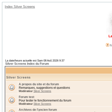
Index Silver Screens
F
La date/heure actuelle est Sam 08 Aoû 2026 9:37
Silver Screens Index du Forum
Silver Screens
A propos du site et du forum
Remarques, suggestions et questions
Modérateur
Silver Screens
Forum test
Pour tester le fonctionnement du forum
Modérateur
Silver Screens
Archives de l'ancien forum