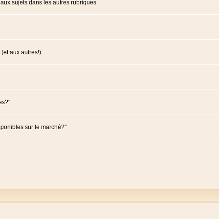
ux sujets dans les autres rubriques
(et aux autres!)
es?"
sponibles sur le marché?"