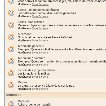
Vous pouvez répondre aux messages, mais merci de créer les nouvea
Modérateur
Silver Screens
Salles - discussions générales
Les salles de cinéma - discussions générales
Modérateur
Silver Screens
Salles - vos articles
Mettez en ligne vos propres articles consacrés à vos salles préférées 
Modérateur
Silver Screens
A l'affiche
Où voir (et ne pas voir) les films à l'affiche?
Modérateur
Silver Screens
Technique générale
Exemple: "Quelle est la différence entre les différents sons numériqu
Modérateur
Silver Screens
Technique "pointue"
Exemple: "Quels sont les derniers processeurs de son numérique di
Modérateur
Silver Screens
Le coin des projectionnistes
Les formations, le métier...
Modérateur
Silver Screens
Medias
Lu dans la presse, vu à la télé, vu sur le net...
Modérateur
Silver Screens
Annonces
Matériel
Achat et vente de matériel