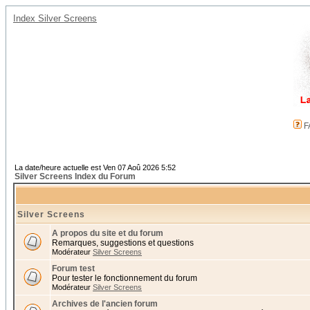
Index Silver Screens
F
La date/heure actuelle est Ven 07 Aoû 2026 5:52
Silver Screens Index du Forum
Silver Screens
A propos du site et du forum
Remarques, suggestions et questions
Modérateur
Silver Screens
Forum test
Pour tester le fonctionnement du forum
Modérateur
Silver Screens
Archives de l'ancien forum