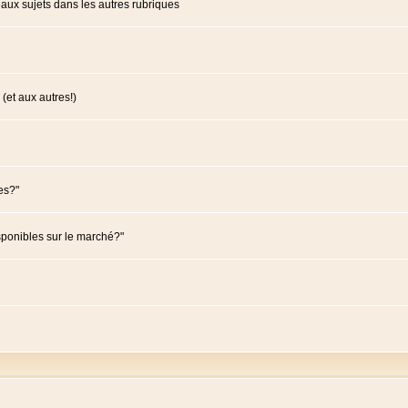
ux sujets dans les autres rubriques
(et aux autres!)
es?"
sponibles sur le marché?"