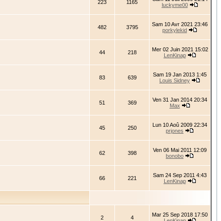
223
1165
luckyme00
Sam 10 Avr 2021 23:46
482
3795
porkylekid
Mer 02 Juin 2021 15:02
44
218
LenKinap
Sam 19 Jan 2013 1:45
83
639
Louis Sidney
Ven 31 Jan 2014 20:34
51
369
Max
Lun 10 Aoû 2009 22:34
45
250
prjones
Ven 06 Mai 2011 12:09
62
398
bonobo
Sam 24 Sep 2011 4:43
66
221
LenKinap
Mar 25 Sep 2018 17:50
2
4
LenKinap