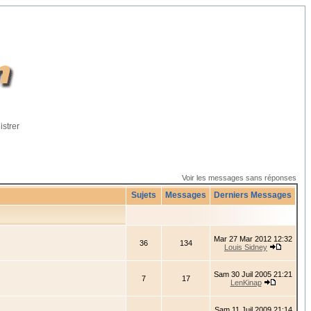
istrer
Voir les messages sans réponses
Sujets
Messages
Derniers Messages
Mar 27 Mar 2012 12:32
36
134
Louis Sidney
Sam 30 Juil 2005 21:21
7
17
LenKinap
Sam 11 Juil 2009 21:14