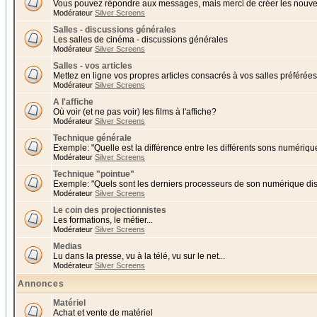
Vous pouvez répondre aux messages, mais merci de créer les nouvea
Modérateur
Silver Screens
Salles - discussions générales
Les salles de cinéma - discussions générales
Modérateur
Silver Screens
Salles - vos articles
Mettez en ligne vos propres articles consacrés à vos salles préférées 
Modérateur
Silver Screens
A l'affiche
Où voir (et ne pas voir) les films à l'affiche?
Modérateur
Silver Screens
Technique générale
Exemple: "Quelle est la différence entre les différents sons numériqu
Modérateur
Silver Screens
Technique "pointue"
Exemple: "Quels sont les derniers processeurs de son numérique di
Modérateur
Silver Screens
Le coin des projectionnistes
Les formations, le métier...
Modérateur
Silver Screens
Medias
Lu dans la presse, vu à la télé, vu sur le net...
Modérateur
Silver Screens
Annonces
Matériel
Achat et vente de matériel