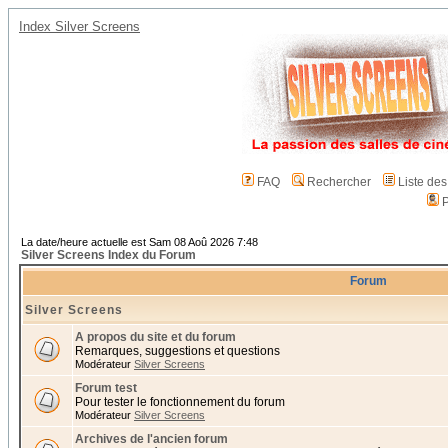
Index Silver Screens
FAQ
Rechercher
Liste de
P
La date/heure actuelle est Sam 08 Aoû 2026 7:48
Silver Screens Index du Forum
Forum
Silver Screens
A propos du site et du forum
Remarques, suggestions et questions
Modérateur
Silver Screens
Forum test
Pour tester le fonctionnement du forum
Modérateur
Silver Screens
Archives de l'ancien forum