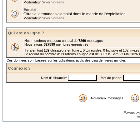
Modérateur
Silver Screens
Emploi
Offres et demandes d'emploi dans le monde de l'exploitation
Modérateur
Silver Screens
Qui est en ligne ?
Nos membres ont posté un total de
7260
messages
Nous avons
327899
membres enregistrés
Il y a en tout
182
utilisateurs en ligne :: 0 Enregistré, 0 Invisible et 182 Invité
Le record du nombre d'utilisateurs en ligne est de
3653
le Sam 23 Mai 2026 
Ces données sont basées sur les utilisateurs actifs des cinq dernières minutes
Connexion
Nom d'utilisateur:
Mot de passe:
Nouveaux messages
Powered by
Trad