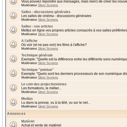
Vous pouvez répondre aux messages, mais merci de créer les nouvea
Modérateur
Silver Screens
Salles - discussions générales
Les salles de cinéma - discussions générales
Modérateur
Silver Screens
Salles - vos articles
Mettez en ligne vos propres articles consacrés à vos salles préférées 
Modérateur
Silver Screens
A l'affiche
Où voir (et ne pas voir) les films à l'affiche?
Modérateur
Silver Screens
Technique générale
Exemple: "Quelle est la différence entre les différents sons numériqu
Modérateur
Silver Screens
Technique "pointue"
Exemple: "Quels sont les derniers processeurs de son numérique di
Modérateur
Silver Screens
Le coin des projectionnistes
Les formations, le métier...
Modérateur
Silver Screens
Medias
Lu dans la presse, vu à la télé, vu sur le net...
Modérateur
Silver Screens
Annonces
Matériel
Achat et vente de matériel