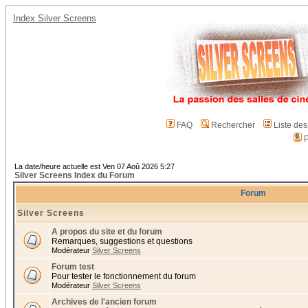
Index Silver Screens
FAQ
Rechercher
Liste de
P
La date/heure actuelle est Ven 07 Aoû 2026 5:27
Silver Screens Index du Forum
Forum
Silver Screens
A propos du site et du forum
Remarques, suggestions et questions
Modérateur
Silver Screens
Forum test
Pour tester le fonctionnement du forum
Modérateur
Silver Screens
Archives de l'ancien forum