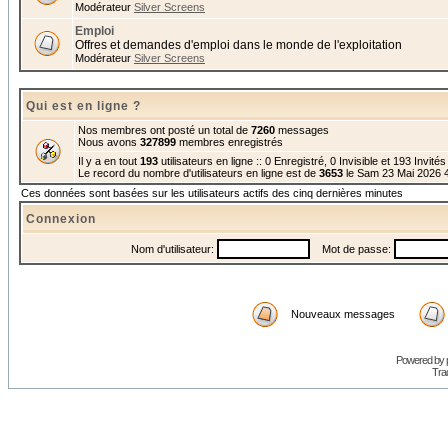
Modérateur
Silver Screens
Emploi
Offres et demandes d'emploi dans le monde de l'exploitation
Modérateur
Silver Screens
Qui est en ligne ?
Nos membres ont posté un total de
7260
messages
Nous avons
327899
membres enregistrés
Il y a en tout
193
utilisateurs en ligne :: 0 Enregistré, 0 Invisible et 193 Invité
Le record du nombre d'utilisateurs en ligne est de
3653
le Sam 23 Mai 2026 
Ces données sont basées sur les utilisateurs actifs des cinq dernières minutes
Connexion
Nom d'utilisateur:
Mot de passe:
Nouveaux messages
Powered by
Trad