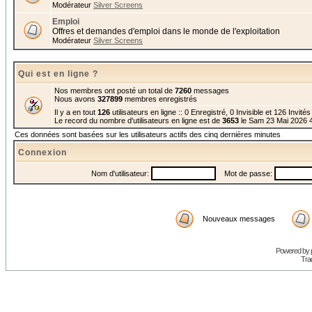
Modérateur
Silver Screens
Emploi
Offres et demandes d'emploi dans le monde de l'exploitation
Modérateur
Silver Screens
Qui est en ligne ?
Nos membres ont posté un total de
7260
messages
Nous avons
327899
membres enregistrés
Il y a en tout
126
utilisateurs en ligne :: 0 Enregistré, 0 Invisible et 126 Invité
Le record du nombre d'utilisateurs en ligne est de
3653
le Sam 23 Mai 2026 
Ces données sont basées sur les utilisateurs actifs des cinq dernières minutes
Connexion
Nom d'utilisateur:
Mot de passe:
Nouveaux messages
Powered by
Trad