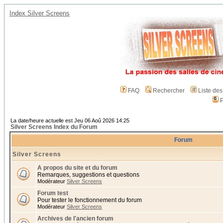
Index Silver Screens
FAQ
Rechercher
Liste de
P
La date/heure actuelle est Jeu 06 Aoû 2026 14:25
Silver Screens Index du Forum
Forum
Silver Screens
A propos du site et du forum
Remarques, suggestions et questions
Modérateur
Silver Screens
Forum test
Pour tester le fonctionnement du forum
Modérateur
Silver Screens
Archives de l'ancien forum