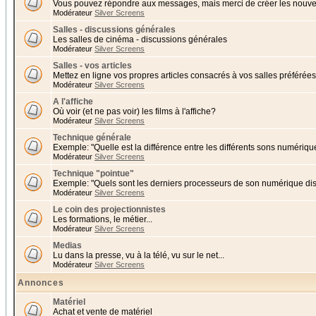
Vous pouvez répondre aux messages, mais merci de créer les nouvea
Modérateur
Silver Screens
Salles - discussions générales
Les salles de cinéma - discussions générales
Modérateur
Silver Screens
Salles - vos articles
Mettez en ligne vos propres articles consacrés à vos salles préférées 
Modérateur
Silver Screens
A l'affiche
Où voir (et ne pas voir) les films à l'affiche?
Modérateur
Silver Screens
Technique générale
Exemple: "Quelle est la différence entre les différents sons numériqu
Modérateur
Silver Screens
Technique "pointue"
Exemple: "Quels sont les derniers processeurs de son numérique di
Modérateur
Silver Screens
Le coin des projectionnistes
Les formations, le métier...
Modérateur
Silver Screens
Medias
Lu dans la presse, vu à la télé, vu sur le net...
Modérateur
Silver Screens
Annonces
Matériel
Achat et vente de matériel