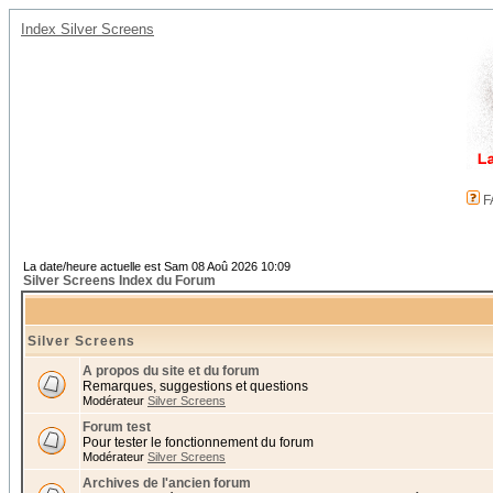
Index Silver Screens
F
La date/heure actuelle est Sam 08 Aoû 2026 10:09
Silver Screens Index du Forum
Silver Screens
A propos du site et du forum
Remarques, suggestions et questions
Modérateur
Silver Screens
Forum test
Pour tester le fonctionnement du forum
Modérateur
Silver Screens
Archives de l'ancien forum