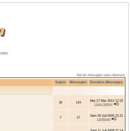
istrer
Voir les messages sans réponses
Sujets
Messages
Derniers Messages
Mar 27 Mar 2012 12:32
36
134
Louis Sidney
Sam 30 Juil 2005 21:21
7
17
LenKinap
Sam 11 Juil 2009 21:14