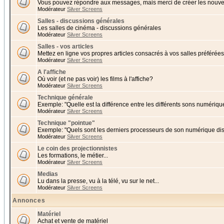
Vous pouvez répondre aux messages, mais merci de créer les nouvea
Modérateur
Silver Screens
Salles - discussions générales
Les salles de cinéma - discussions générales
Modérateur
Silver Screens
Salles - vos articles
Mettez en ligne vos propres articles consacrés à vos salles préférées 
Modérateur
Silver Screens
A l'affiche
Où voir (et ne pas voir) les films à l'affiche?
Modérateur
Silver Screens
Technique générale
Exemple: "Quelle est la différence entre les différents sons numériqu
Modérateur
Silver Screens
Technique "pointue"
Exemple: "Quels sont les derniers processeurs de son numérique di
Modérateur
Silver Screens
Le coin des projectionnistes
Les formations, le métier...
Modérateur
Silver Screens
Medias
Lu dans la presse, vu à la télé, vu sur le net...
Modérateur
Silver Screens
Annonces
Matériel
Achat et vente de matériel