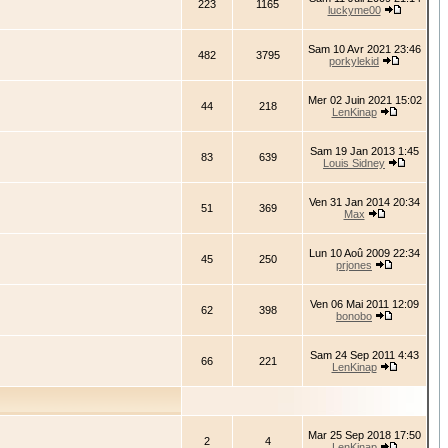
223
1165
luckyme00
Sam 10 Avr 2021 23:46
482
3795
porkylekid
Mer 02 Juin 2021 15:02
44
218
LenKinap
Sam 19 Jan 2013 1:45
83
639
Louis Sidney
Ven 31 Jan 2014 20:34
51
369
Max
Lun 10 Aoû 2009 22:34
45
250
prjones
Ven 06 Mai 2011 12:09
62
398
bonobo
Sam 24 Sep 2011 4:43
66
221
LenKinap
Mar 25 Sep 2018 17:50
2
4
LenKinap