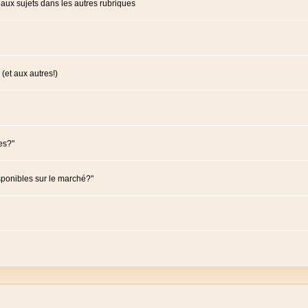
ux sujets dans les autres rubriques
(et aux autres!)
es?"
sponibles sur le marché?"