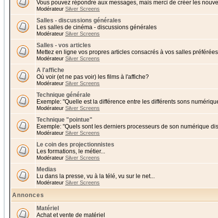
Vous pouvez répondre aux messages, mais merci de créer les nouvea
Modérateur
Silver Screens
Salles - discussions générales
Les salles de cinéma - discussions générales
Modérateur
Silver Screens
Salles - vos articles
Mettez en ligne vos propres articles consacrés à vos salles préférées 
Modérateur
Silver Screens
A l'affiche
Où voir (et ne pas voir) les films à l'affiche?
Modérateur
Silver Screens
Technique générale
Exemple: "Quelle est la différence entre les différents sons numériqu
Modérateur
Silver Screens
Technique "pointue"
Exemple: "Quels sont les derniers processeurs de son numérique di
Modérateur
Silver Screens
Le coin des projectionnistes
Les formations, le métier...
Modérateur
Silver Screens
Medias
Lu dans la presse, vu à la télé, vu sur le net...
Modérateur
Silver Screens
Annonces
Matériel
Achat et vente de matériel