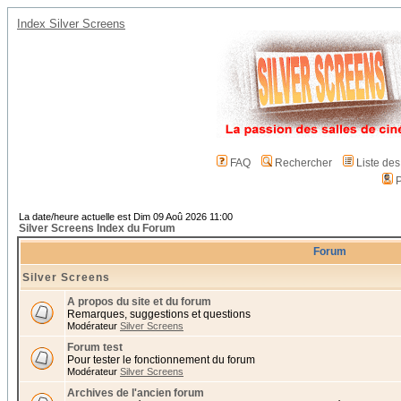
Index Silver Screens
FAQ
Rechercher
Liste de
P
La date/heure actuelle est Dim 09 Aoû 2026 11:00
Silver Screens Index du Forum
Forum
Silver Screens
A propos du site et du forum
Remarques, suggestions et questions
Modérateur
Silver Screens
Forum test
Pour tester le fonctionnement du forum
Modérateur
Silver Screens
Archives de l'ancien forum