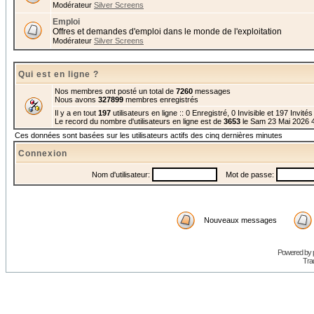
Modérateur
Silver Screens
Emploi
Offres et demandes d'emploi dans le monde de l'exploitation
Modérateur
Silver Screens
Qui est en ligne ?
Nos membres ont posté un total de
7260
messages
Nous avons
327899
membres enregistrés
Il y a en tout
197
utilisateurs en ligne :: 0 Enregistré, 0 Invisible et 197 Invité
Le record du nombre d'utilisateurs en ligne est de
3653
le Sam 23 Mai 2026 
Ces données sont basées sur les utilisateurs actifs des cinq dernières minutes
Connexion
Nom d'utilisateur:
Mot de passe:
Nouveaux messages
Powered by
Trad