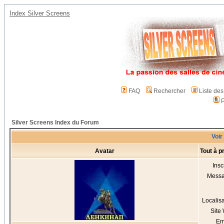
Index Silver Screens
FAQ
Rechercher
Liste de
P
Silver Screens Index du Forum
Voir
Avatar
Tout à 
Insc
Mess
Localis
Site
Em