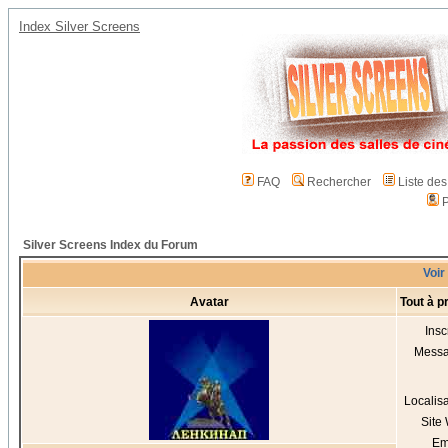
Index Silver Screens
FAQ
Rechercher
Liste de
P
Silver Screens Index du Forum
Voir
Avatar
Tout à 
Insc
Mess
Localis
Site
Em