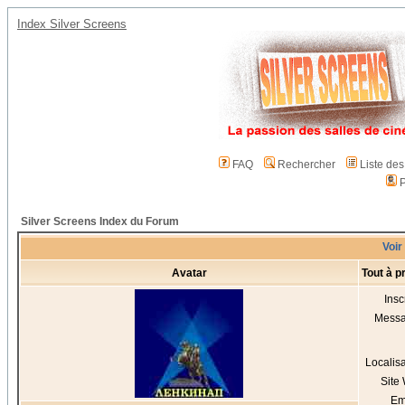
Index Silver Screens
FAQ
Rechercher
Liste de
P
Silver Screens Index du Forum
Voir
Avatar
Tout à 
Insc
Mess
Localis
Site
Em