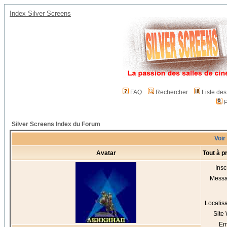
Index Silver Screens
FAQ
Rechercher
Liste de
P
Silver Screens Index du Forum
Voir
Avatar
Tout à 
Insc
Mess
Localis
Site
Em