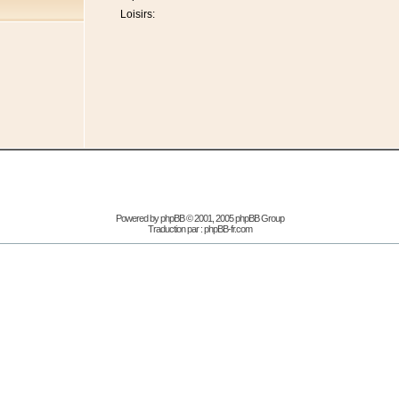
Loisirs:
Powered by
phpBB
© 2001, 2005 phpBB Group
Traduction par :
phpBB-fr.com