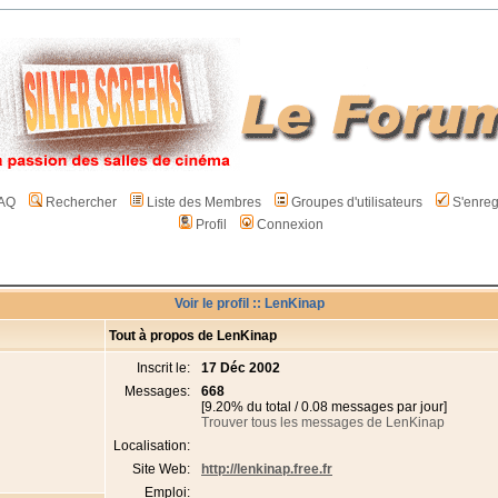
AQ
Rechercher
Liste des Membres
Groupes d'utilisateurs
S'enreg
Profil
Connexion
Voir le profil :: LenKinap
Tout à propos de LenKinap
Inscrit le:
17 Déc 2002
Messages:
668
[9.20% du total / 0.08 messages par jour]
Trouver tous les messages de LenKinap
Localisation:
Site Web:
http://lenkinap.free.fr
Emploi: