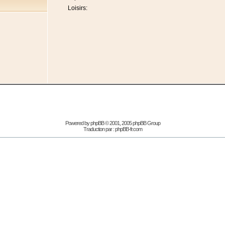
Loisirs:
Powered by
phpBB
© 2001, 2005 phpBB Group
Traduction par :
phpBB-fr.com