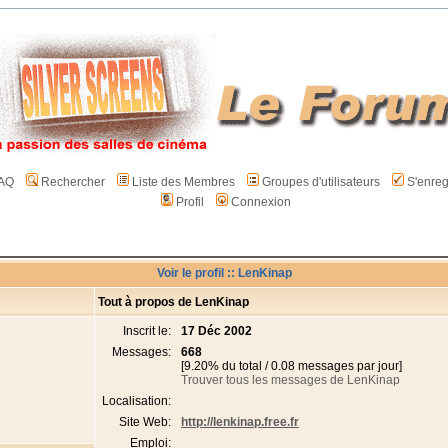
AQ
Rechercher
Liste des Membres
Groupes d'utilisateurs
S'enreg
Profil
Connexion
Voir le profil :: LenKinap
Tout à propos de LenKinap
Inscrit le:
17 Déc 2002
Messages:
668
[9.20% du total / 0.08 messages par jour]
Trouver tous les messages de LenKinap
Localisation:
Site Web:
http://lenkinap.free.fr
Emploi: