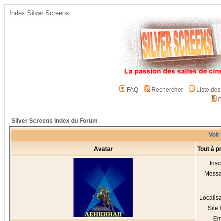
Index Silver Screens
FAQ
Rechercher
Liste de
P
Silver Screens Index du Forum
Voir
Avatar
Tout à 
Insc
Mess
Localis
Site
Em