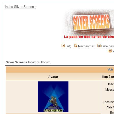
Index Silver Screens
FAQ
Rechercher
Liste de
P
Silver Screens Index du Forum
Voir
Avatar
Tout à 
Insc
Mess
Localis
Site
Em