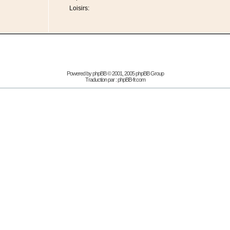
Loisirs:
Powered by
phpBB
© 2001, 2005 phpBB Group
Traduction par :
phpBB-fr.com