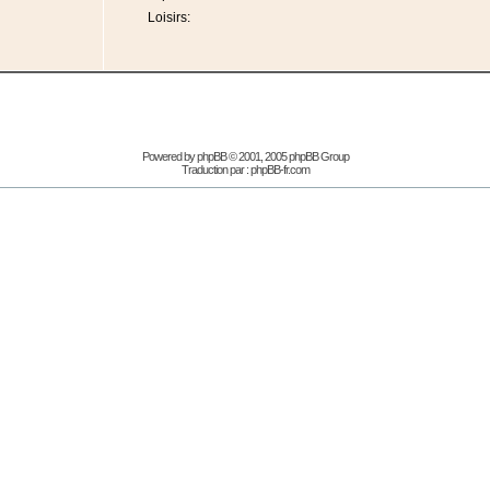
Loisirs:
Powered by
phpBB
© 2001, 2005 phpBB Group
Traduction par :
phpBB-fr.com