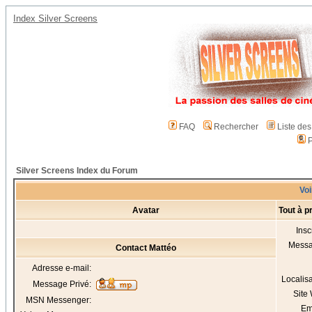
Index Silver Screens
FAQ
Rechercher
Liste de
P
Silver Screens Index du Forum
Voi
Avatar
Tout à p
Insc
Mess
Contact Mattéo
Adresse e-mail:
Localis
Message Privé:
Site
MSN Messenger:
Em