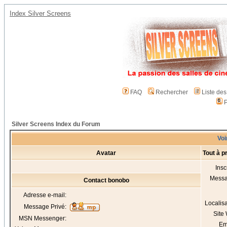
Index Silver Screens
FAQ
Rechercher
Liste de
P
Silver Screens Index du Forum
Voi
Avatar
Tout à 
Insc
Mess
Contact bonobo
Adresse e-mail:
Localis
Message Privé:
Site
MSN Messenger:
Em