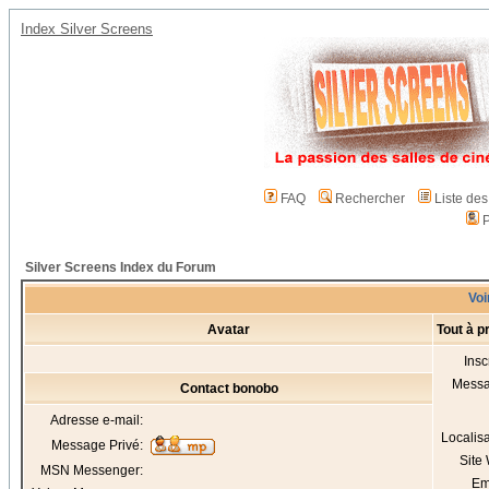
Index Silver Screens
FAQ
Rechercher
Liste de
P
Silver Screens Index du Forum
Voi
Avatar
Tout à 
Insc
Mess
Contact bonobo
Adresse e-mail:
Localis
Message Privé:
Site
MSN Messenger:
Em